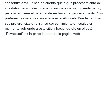
consentimiento.
Tenga en cuenta que algún procesamiento de
sus datos personales puede no requerir de su consentimiento,
pero usted tiene el derecho de rechazar tal procesamiento. Sus
preferencias se aplicarán solo a este sitio web. Puede cambiar
sus preferencias o retirar su consentimiento en cualquier
momento volviendo a este sitio y haciendo clic en el botón
"Privacidad" en la parte inferior de la página web.
Las tiras de verdad o mentira son un
material recurrente en nuestros blog
para trabajar la comprensión lectora.
En ocasiones anteriores, hemos
utilizado tiras de diferente dificultad,
pero en el material de hoy introducimos
un elemento nuevo: frases coordinadas.
La frase coordinada es un tipo de
oración compuesta que combina dos o
más proposiciones independientes a