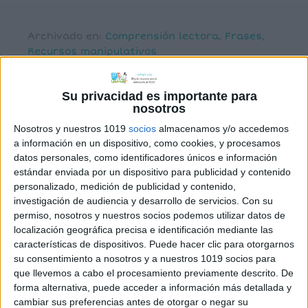
Archivado en:
Comprensión lectora
,
Frases
,
Recursos manipulativos
Etiquetado con:
actividad manipulativa
,
asociación imagen texto
,
comprensión de
Su privacidad es importante para
frases
,
frases coordinadas
nosotros
Nosotros y nuestros 1019
socios
almacenamos y/o accedemos
a información en un dispositivo, como cookies, y procesamos
datos personales, como identificadores únicos e información
estándar enviada por un dispositivo para publicidad y contenido
Tiras de verdad o
personalizado, medición de publicidad y contenido,
investigación de audiencia y desarrollo de servicios.
Con su
mentira con frases
permiso, nosotros y nuestros socios podemos utilizar datos de
coordinadas
localización geográfica precisa e identificación mediante las
características de dispositivos. Puede hacer clic para otorgarnos
su consentimiento a nosotros y a nuestros 1019 socios para
18 abril, 2022
by
María
Dejar un comentario
que llevemos a cabo el procesamiento previamente descrito. De
forma alternativa, puede acceder a información más detallada y
cambiar sus preferencias antes de otorgar o negar su