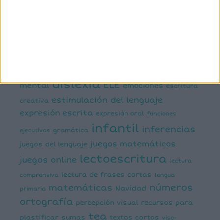
manipulativa
asociación palabra imagen
atención
ayudas visuales
comprensión lectora
conciencia fonológica
conciencia
semántica
cálculo
conciencia silábica
dislexia
ELE
mental
emociones
escritura
estimulación del lenguaje
creativa
expresión escrita
expresión oral
funciones
infantil
inferencias
ejecutivas
gramática
juegos matemáticos
juegos del lenguaje
lectoescritura
juegos online
lectura
lectura de frases cortas
comprensiva
lengua
números
matemáticas
Navidad
primaria
ortografía
percepción visual
recursos para
tea
plastificar
sumas
textos cortos
viso-