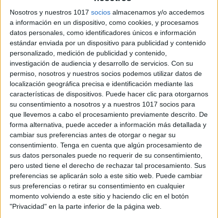
palabras derivadas
,
sujeto
,
tarjetas
Nosotros y nuestros 1017
socios
almacenamos y/o accedemos
a información en un dispositivo, como cookies, y procesamos
datos personales, como identificadores únicos e información
estándar enviada por un dispositivo para publicidad y contenido
personalizado, medición de publicidad y contenido,
investigación de audiencia y desarrollo de servicios.
Con su
Tiras para
permiso, nosotros y nuestros socios podemos utilizar datos de
plastificar: Las
localización geográfica precisa e identificación mediante las
características de dispositivos. Puede hacer clic para otorgarnos
palabras derivadas
su consentimiento a nosotros y a nuestros 1017 socios para
que llevemos a cabo el procesamiento previamente descrito. De
25 noviembre, 2022
by
María
Dejar un
forma alternativa, puede acceder a información más detallada y
comentario
cambiar sus preferencias antes de otorgar o negar su
consentimiento.
Tenga en cuenta que algún procesamiento de
sus datos personales puede no requerir de su consentimiento,
pero usted tiene el derecho de rechazar tal procesamiento. Sus
preferencias se aplicarán solo a este sitio web. Puede cambiar
sus preferencias o retirar su consentimiento en cualquier
momento volviendo a este sitio y haciendo clic en el botón
"Privacidad" en la parte inferior de la página web.