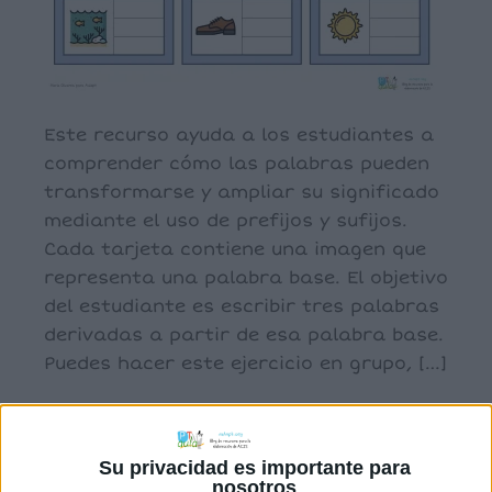
Este recurso ayuda a los estudiantes a
comprender cómo las palabras pueden
transformarse y ampliar su significado
mediante el uso de prefijos y sufijos.
Cada tarjeta contiene una imagen que
representa una palabra base. El objetivo
del estudiante es escribir tres palabras
derivadas a partir de esa palabra base.
Puedes hacer este ejercicio en grupo, […]
Archivado en:
Palabras
Su privacidad es importante para
Etiquetado con:
conciencia semántica
,
nosotros