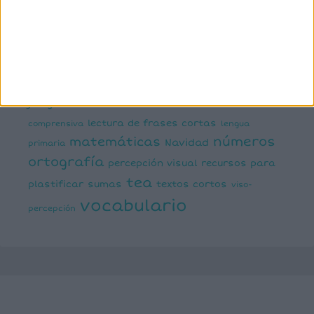
estimulación del lenguaje
creativa
expresión escrita
expresión oral
funciones
infantil
inferencias
ejecutivas
gramática
juegos matemáticos
juegos del lenguaje
lectoescritura
juegos online
lectura
lectura de frases cortas
comprensiva
lengua
números
matemáticas
Navidad
primaria
ortografía
percepción visual
recursos para
tea
plastificar
sumas
textos cortos
viso-
vocabulario
percepción