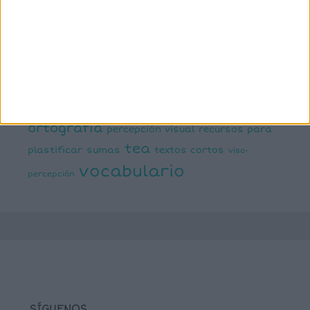
expresión escrita
expresión oral
funciones
infantil
inferencias
ejecutivas
gramática
juegos matemáticos
juegos del lenguaje
lectoescritura
juegos online
lectura
lectura de frases cortas
comprensiva
lengua
números
matemáticas
Navidad
primaria
ortografía
percepción visual
recursos para
tea
plastificar
sumas
textos cortos
viso-
vocabulario
percepción
SÍGUENOS