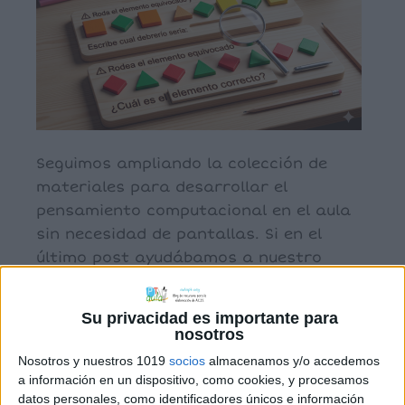
Seguimos ampliando la colección de
materiales para desarrollar el
pensamiento computacional en el aula
sin necesidad de pantallas. Si en el
último post ayudábamos a nuestro
robot a esquivar obstáculos, hoy nos
vamos a centrar en una habilidad
Su privacidad es importante para
fundamental tanto para la matemática
nosotros
como para la programación: el
Nosotros y nuestros 1019
socios
almacenamos y/o accedemos
reconocimiento de patrones y la
a información en un dispositivo, como cookies, y procesamos
depuración de […]
datos personales, como identificadores únicos e información