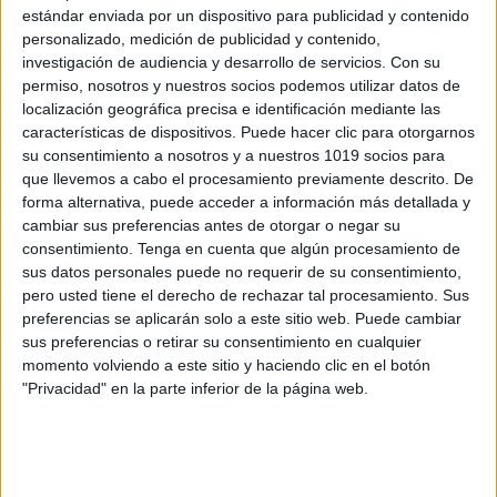
estándar enviada por un dispositivo para publicidad y contenido
personalizado, medición de publicidad y contenido,
investigación de audiencia y desarrollo de servicios.
Con su
Archivado en:
pensamiento computacional
permiso, nosotros y nuestros socios podemos utilizar datos de
Etiquetado con:
pensamiento computacional
,
localización geográfica precisa e identificación mediante las
características de dispositivos. Puede hacer clic para otorgarnos
programacion sin pantallas
,
ROBÓTICA
,
series
,
su consentimiento a nosotros y a nuestros 1019 socios para
unplugged coding
que llevemos a cabo el procesamiento previamente descrito. De
forma alternativa, puede acceder a información más detallada y
cambiar sus preferencias antes de otorgar o negar su
consentimiento.
Tenga en cuenta que algún procesamiento de
sus datos personales puede no requerir de su consentimiento,
pero usted tiene el derecho de rechazar tal procesamiento. Sus
Pensamiento
preferencias se aplicarán solo a este sitio web. Puede cambiar
computacional sin
sus preferencias o retirar su consentimiento en cualquier
momento volviendo a este sitio y haciendo clic en el botón
pantalla I
"Privacidad" en la parte inferior de la página web.
21 junio, 2026
by
Mª Carmen Pérez
Dejar un
comentario