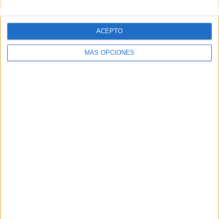
ACEPTO
SUSCRÍBETE AL BLOG POR CORREO
MÁS OPCIONES
ELECTRÓNICO
Introduce tu correo electrónico para
suscribirte a este blog y recibir
notificaciones de nuevas entradas.
Dirección
de
email
SUSCRIBIR
Únete a otros 96K suscriptores