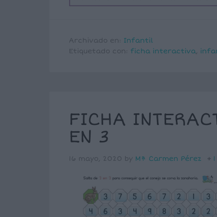
Archivado en:
Infantil
Etiquetado con:
ficha interactiva
,
infa
FICHA INTERACT
EN 3
16 mayo, 2020
by
Mª Carmen Pérez