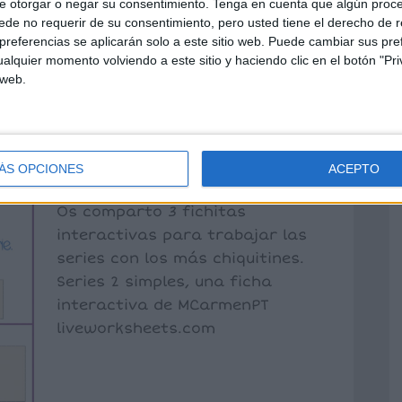
e otorgar o negar su consentimiento.
Tenga en cuenta que algún proc
de no requerir de su consentimiento, pero usted tiene el derecho de r
referencias se aplicarán solo a este sitio web. Puede cambiar sus pref
S CON TEMÁTICA
alquier momento volviendo a este sitio y haciendo clic en el botón "Pri
 web.
. FICHAS
ÁS OPCIONES
ACEPTO
ez
Dejar un comentario
Os comparto 3 fichitas
interactivas para trabajar las
series con los más chiquitines.
Series 2 simples, una ficha
interactiva de MCarmenPT
liveworksheets.com