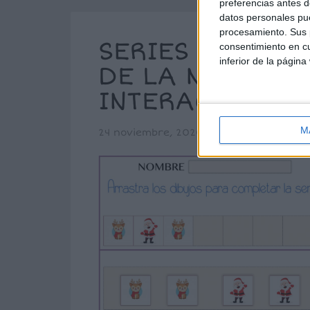
preferencias antes d
datos personales pue
procesamiento. Sus p
SERIES LÓGICA
consentimiento en cu
inferior de la página
DE LA NAVIDAD
INTERACTIVAS
M
24 noviembre, 2020
by
Mª Carmen Pér