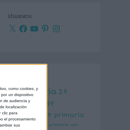
SÍGUENOS
X
Facebook
YouTube
Pinterest
Instagram
ETIQUETAS
ivo, como cookies, y
1º primaria
2º
por un dispositivo
ón de audiencia y
primaria
3º
de localización
primaria
 clic para
4º primaria
bo el procesamiento
5º primaria
6º primaria
abn
cambiar sus