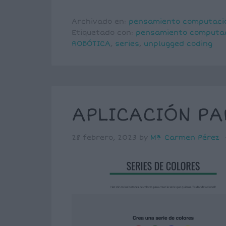
Archivado en:
pensamiento computaci
Etiquetado con:
pensamiento computac
ROBÓTICA
,
series
,
unplugged coding
APLICACIÓN PA
28 febrero, 2023
by
Mª Carmen Pérez