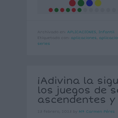
Archivado en:
APLICACIONES
,
Infantil
Etiquetado con:
aplicaciones
,
aplicaci
series
¡Adivina la sig
los juegos de s
ascendentes y
23 febrero, 2023
by
Mª Carmen Pérez