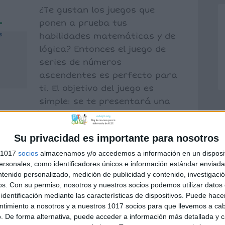
¿Te gustan los juegos que
ponen a prueba tus
habilidades matemáticas y de
lógica? Entonces el juego de
series de números
ascendentes es perfecto para
ti. El objetivo del juego es
simple: se te presentará una
rogresión aritmética, y tu tarea es
ro en […]
Su privacidad es importante para nosotros
s 1017
socios
almacenamos y/o accedemos a información en un disposit
sonales, como identificadores únicos e información estándar enviada 
egos numeración
,
juegos on line
ntenido personalizado, medición de publicidad y contenido, investigaci
a
,
3º primaria
,
4º primaria
,
juego online
,
os.
Con su permiso, nosotros y nuestros socios podemos utilizar datos 
identificación mediante las características de dispositivos. Puede hacer
ntimiento a nosotros y a nuestros 1017 socios para que llevemos a ca
. De forma alternativa, puede acceder a información más detallada y 