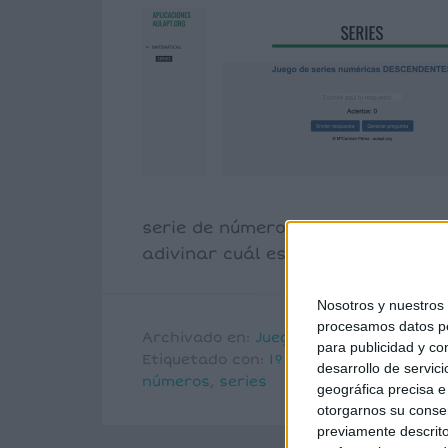
serie de números que siguen una p
adivinar cuál es el siguiente núme
Nosotros y nuestro
procesamos datos per
Archivado en:
Juegos matemáticas
,
Ju
para publicidad y co
Etiquetado con:
1º primaria
,
2º primari
desarrollo de servici
números
,
series
geográfica precisa e 
otorgarnos su conse
previamente descrito