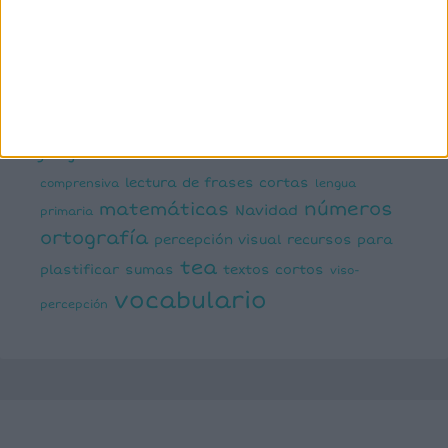
mental
emociones
escritura
estimulación del lenguaje
creativa
expresión escrita
expresión oral
funciones
infantil
inferencias
ejecutivas
gramática
juegos matemáticos
juegos del lenguaje
lectoescritura
juegos online
lectura
lectura de frases cortas
comprensiva
lengua
números
matemáticas
Navidad
primaria
ortografía
percepción visual
recursos para
tea
plastificar
sumas
textos cortos
viso-
vocabulario
percepción