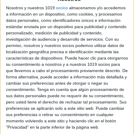
Nosotros y nuestros 1019
socios
almacenamos y/o accedemos
a información en un dispositivo, como cookies, y procesamos
datos personales, como identificadores únicos e información
estándar enviada por un dispositivo para publicidad y contenido
Archivado en:
Cálculo
,
Cálculo Mental
,
personalizado, medición de publicidad y contenido,
MATEMÁTICAS
investigación de audiencia y desarrollo de servicios.
Con su
Etiquetado con:
2º primaria
,
3º primaria
,
permiso, nosotros y nuestros socios podemos utilizar datos de
cálculo mental
,
multiplicaciones
,
series
,
localización geográfica precisa e identificación mediante las
tablas de multiplicar
características de dispositivos. Puede hacer clic para otorgarnos
su consentimiento a nosotros y a nuestros 1019 socios para
que llevemos a cabo el procesamiento previamente descrito. De
forma alternativa, puede acceder a información más detallada y
cambiar sus preferencias antes de otorgar o negar su
consentimiento.
Tenga en cuenta que algún procesamiento de
Comentarios
sus datos personales puede no requerir de su consentimiento,
pero usted tiene el derecho de rechazar tal procesamiento. Sus
preferencias se aplicarán solo a este sitio web. Puede cambiar
Flavia Erica Domínguez
dice
sus preferencias o retirar su consentimiento en cualquier
momento volviendo a este sitio y haciendo clic en el botón
12 FEBRERO, 2019 EN 6:49
"Privacidad" en la parte inferior de la página web.
AM