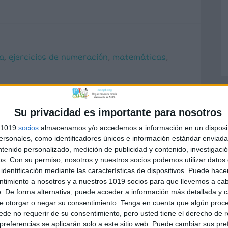
a
,
ejercicios de numeración
,
matemáticas
,
Su privacidad es importante para nosotros
s 1019
socios
almacenamos y/o accedemos a información en un disposit
sonales, como identificadores únicos e información estándar enviada 
ntenido personalizado, medición de publicidad y contenido, investigaci
o no será publicada.
Los campos
os.
Con su permiso, nosotros y nuestros socios podemos utilizar datos 
identificación mediante las características de dispositivos. Puede hacer
n
*
ntimiento a nosotros y a nuestros 1019 socios para que llevemos a ca
. De forma alternativa, puede acceder a información más detallada y 
e otorgar o negar su consentimiento.
Tenga en cuenta que algún proc
de no requerir de su consentimiento, pero usted tiene el derecho de r
referencias se aplicarán solo a este sitio web. Puede cambiar sus pref