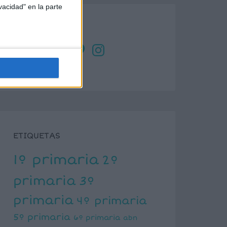
vacidad" en la parte
SÍGUENOS
X
Facebook
YouTube
Pinterest
Instagram
ETIQUETAS
1º primaria
2º
primaria
3º
primaria
4º primaria
5º primaria
6º primaria
abn