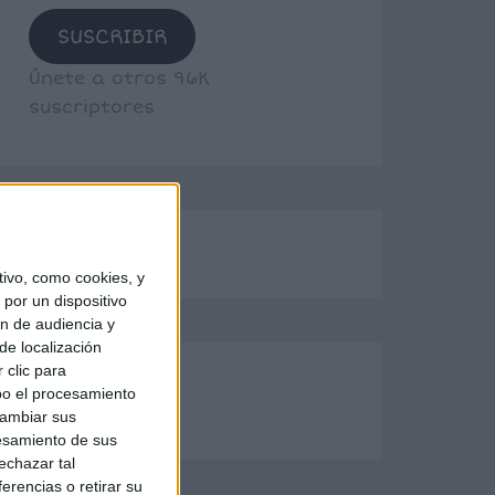
SUSCRIBIR
Únete a otros 96K
suscriptores
ivo, como cookies, y
por un dispositivo
ón de audiencia y
de localización
 clic para
bo el procesamiento
cambiar sus
esamiento de sus
echazar tal
erencias o retirar su