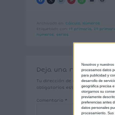
Archivado en:
Cálculo
,
Números
Etiquetado con:
1º primaria
,
2º primari
números
,
series
Nosotros y nuestro
Deja una respuesta
procesamos datos per
para publicidad y co
Tu dirección de correo electrónic
desarrollo de servici
geográfica precisa e 
obligatorios están marcados co
otorgarnos su conse
previamente descrito
Comentario
*
preferencias antes d
datos personales pue
procesamiento. Sus p