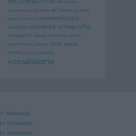
lectoescritura
lectura
lectura de frases cortas
comprensiva
matemáticas
lengua primaria
números
ortografía
Navidad
percepción visual
recursos para
tea
plastificar
sumas
textos
cortos
viso-percepción
vocabulario
1º PRIMARIA
2º PRIMARIA
3º PRIMARIA