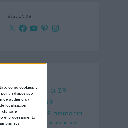
SÍGUENOS
X
Facebook
YouTube
Pinterest
Instagram
ETIQUETAS
ivo, como cookies, y
1º primaria
2º
por un dispositivo
ón de audiencia y
primaria
3º
de localización
primaria
 clic para
4º primaria
bo el procesamiento
5º primaria
6º primaria
abn
cambiar sus