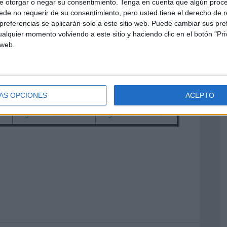
e otorgar o negar su consentimiento.
Tenga en cuenta que algún proc
de no requerir de su consentimiento, pero usted tiene el derecho de r
referencias se aplicarán solo a este sitio web. Puede cambiar sus pref
alquier momento volviendo a este sitio y haciendo clic en el botón "Pri
 web.
Pages 31 to 50
Pages 51 to 80
ÁS OPCIONES
ACEPTO
Pages 111 to 140
Pages 141 to 175