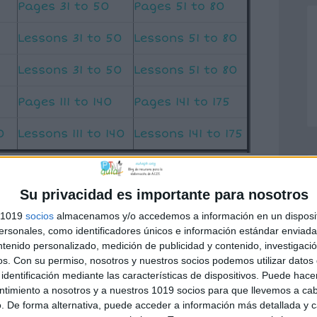
Pages 31 to 50
Pages 51 to 80
Lessons 31 to 50
Lessons 51 to 80
Lessons 31 to 50
Lessons 51 to 80
Pages 111 to 140
Pages 141 to 175
0
Lessons 111 to 140
Lessons 141 to 175
Su privacidad es importante para nosotros
s 1019
socios
almacenamos y/o accedemos a información en un disposit
sonales, como identificadores únicos e información estándar enviada 
ntenido personalizado, medición de publicidad y contenido, investigaci
os.
Con su permiso, nosotros y nuestros socios podemos utilizar datos 
Pages 31 to 50
Pages 51 to 80
identificación mediante las características de dispositivos. Puede hacer
ntimiento a nosotros y a nuestros 1019 socios para que llevemos a ca
Pages 111 to 140
Pages 141 to 175
. De forma alternativa, puede acceder a información más detallada y 