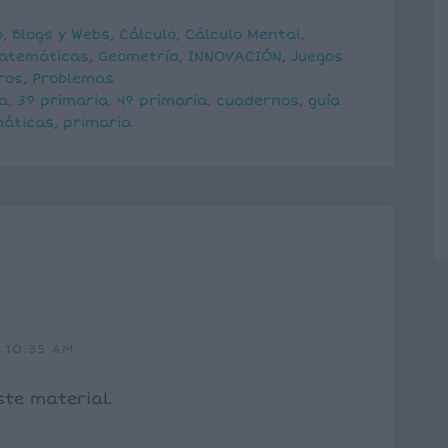
o
,
Blogs y Webs
,
Cálculo
,
Cálculo Mental
,
matemáticas
,
Geometría
,
INNOVACIÓN
,
Juegos
ros
,
Problemas
a
,
3º primaria
,
4º primaria
,
cuadernos
,
guía
áticas
,
primaria
 10:35 AM
ste material.