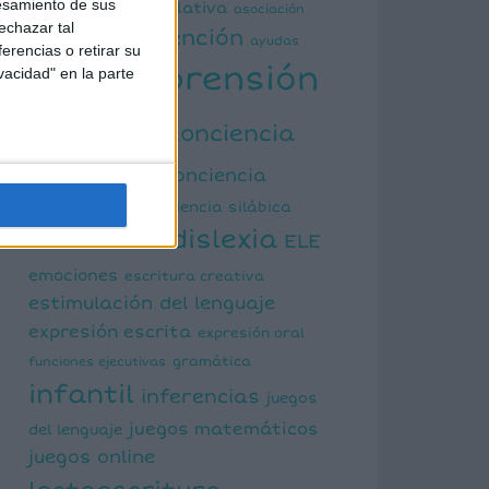
esamiento de sus
actividad manipulativa
asociación
echazar tal
atención
palabra imagen
ayudas
erencias o retirar su
comprensión
vacidad" en la parte
visuales
lectora
conciencia
fonológica
conciencia
semántica
conciencia silábica
dislexia
ELE
cálculo mental
emociones
escritura creativa
estimulación del lenguaje
expresión escrita
expresión oral
funciones ejecutivas
gramática
infantil
inferencias
juegos
juegos matemáticos
del lenguaje
juegos online