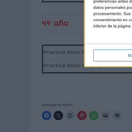
preferencias antes d
datos personales pue
procesamiento. Sus p
consentimiento en cu
4º año
inferior de la página
Practice Book 4a
Pages 1 to 30
M
Practice Book 4b
Pages 81 to 110
Comparte esto: