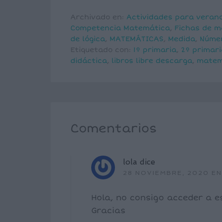
Archivado en:
Actividades para veran
Competencia Matemática
,
Fichas de 
de lógica
,
MATEMÁTICAS
,
Medida
,
Núme
Etiquetado con:
1º primaria
,
2º primari
didáctica
,
libros libre descarga
,
matem
Comentarios
lola
dice
28 NOVIEMBRE, 2020 EN
Hola, no consigo acceder a e
Gracias