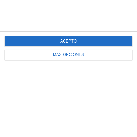
BUSCA POR CATEGORÍAS
BUSCA
POR
CATEGORÍAS
ACEPTO
MÁS OPCIONES
SUSCRÍBETE AL BLOG POR CORREO
ELECTRÓNICO
Introduce tu correo electrónico para
suscribirte a este blog y recibir
notificaciones de nuevas entradas.
Dirección
de
email