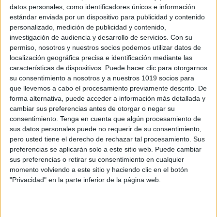
Comparte esto:
datos personales, como identificadores únicos e información
estándar enviada por un dispositivo para publicidad y contenido
personalizado, medición de publicidad y contenido,
investigación de audiencia y desarrollo de servicios.
Con su
permiso, nosotros y nuestros socios podemos utilizar datos de
localización geográfica precisa e identificación mediante las
Archivado en:
Canal AulaPT
,
ELE
,
Vocabulario
características de dispositivos. Puede hacer clic para otorgarnos
Etiquetado con:
audición y lenguaje
,
ELE
,
su consentimiento a nosotros y a nuestros 1019 socios para
estimulación del lenguaje
,
expresión oral
,
que llevemos a cabo el procesamiento previamente descrito. De
vocabulario
forma alternativa, puede acceder a información más detallada y
cambiar sus preferencias antes de otorgar o negar su
consentimiento.
Tenga en cuenta que algún procesamiento de
sus datos personales puede no requerir de su consentimiento,
pero usted tiene el derecho de rechazar tal procesamiento. Sus
preferencias se aplicarán solo a este sitio web. Puede cambiar
Deja una respuesta
sus preferencias o retirar su consentimiento en cualquier
momento volviendo a este sitio y haciendo clic en el botón
"Privacidad" en la parte inferior de la página web.
Tu dirección de correo electrónico no
será publicada.
Los campos obligatorios
están marcados con
*