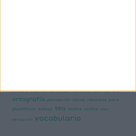
conciencia fonológica
conciencia
semántica
cálculo
conciencia silábica
dislexia
ELE
mental
emociones
escritura
estimulación del lenguaje
creativa
expresión escrita
expresión oral
funciones
infantil
inferencias
ejecutivas
gramática
juegos matemáticos
juegos del lenguaje
lectoescritura
juegos online
lectura
lectura de frases cortas
comprensiva
lengua
números
matemáticas
Navidad
primaria
ortografía
percepción visual
recursos para
tea
plastificar
sumas
textos cortos
viso-
vocabulario
percepción