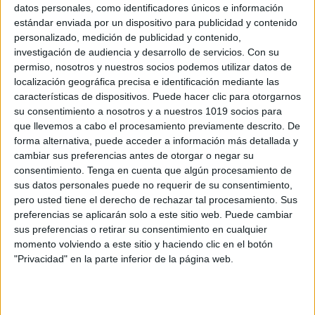
datos personales, como identificadores únicos e información
estándar enviada por un dispositivo para publicidad y contenido
antoniomiguelalcarazlopez
personalizado, medición de publicidad y contenido,
dice
investigación de audiencia y desarrollo de servicios.
Con su
2 JUNIO, 2015 EN 9:27 AM
permiso, nosotros y nuestros socios podemos utilizar datos de
localización geográfica precisa e identificación mediante las
características de dispositivos. Puede hacer clic para otorgarnos
te mado mi direcion de el
su consentimiento a nosotros y a nuestros 1019 socios para
paraison del saber
que llevemos a cabo el procesamiento previamente descrito. De
forma alternativa, puede acceder a información más detallada y
RESPONDER
cambiar sus preferencias antes de otorgar o negar su
consentimiento.
Tenga en cuenta que algún procesamiento de
sus datos personales puede no requerir de su consentimiento,
Luis Díaz Contreras
dice
pero usted tiene el derecho de rechazar tal procesamiento. Sus
preferencias se aplicarán solo a este sitio web. Puede cambiar
23 JULIO, 2015 EN 1:04 AM
sus preferencias o retirar su consentimiento en cualquier
momento volviendo a este sitio y haciendo clic en el botón
Agradezco a quien comparte
"Privacidad" en la parte inferior de la página web.
este material, es muy valioso.
En ocasiones cuesta un poquito
tratar que mis alumnos, aun de