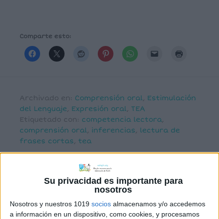
Comparte esto:
Archivado en:
Comprensión oral
,
Estimulación
del Lenguaje
,
Expresión oral
,
TEA
Etiquetado con:
competencia lectora
,
comprensión oral
,
inferencias
,
lectura de
frases cortas
,
tea
Su privacidad es importante para
nosotros
Nosotros y nuestros 1019
socios
almacenamos y/o accedemos
Comentarios
a información en un dispositivo, como cookies, y procesamos