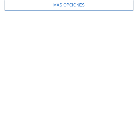
MÁS OPCIONES
BUSCA POR CATEGORÍAS
BUSCA
POR
CATEGORÍAS
SUSCRÍBETE AL BLOG POR CORREO
ELECTRÓNICO
Introduce tu correo electrónico para