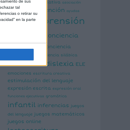
esamiento de sus
actividad manipulativa
asociación
echazar tal
atención
palabra imagen
ayudas
erencias o retirar su
comprensión
vacidad" en la parte
visuales
lectora
conciencia
fonológica
conciencia
semántica
conciencia silábica
dislexia
ELE
cálculo mental
emociones
escritura creativa
estimulación del lenguaje
expresión escrita
expresión oral
funciones ejecutivas
gramática
infantil
inferencias
juegos
juegos matemáticos
del lenguaje
juegos online