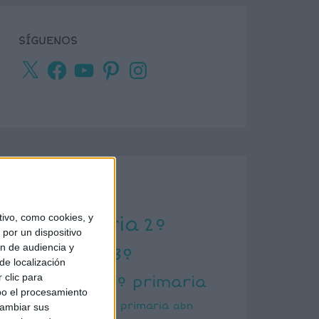
SÍGUENOS
X
Facebook
YouTube
Pinterest
Instagram
ETIQUETAS
ivo, como cookies, y
1º primaria
2º
por un dispositivo
ón de audiencia y
primaria
3º
de localización
primaria
 clic para
4º primaria
bo el procesamiento
5º primaria
6º primaria
abn
cambiar sus