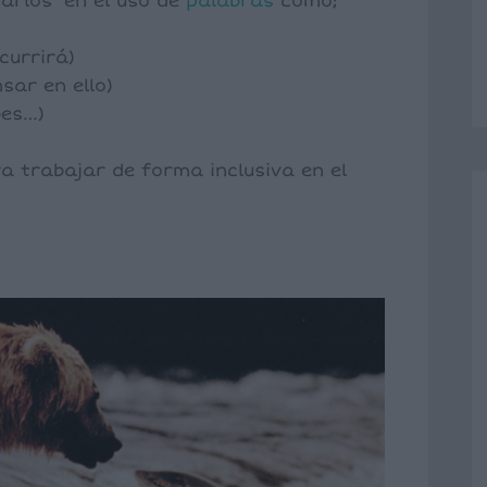
arlos en el uso de
palabras
como;
currirá)
sar en ello)
bes…)
a trabajar de forma inclusiva en el