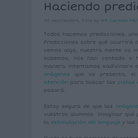
Haciendo predi
30 septiembre, 2016
by
Mª Carmen Pér
Todos hacemos predicciones, uno
Predicciones sobre qué ocurrirá
vemos algo, nuestra mente va m
sabemos, nos han contado o h
manera intentamos «adivinar» el
imágenes
que os presento, el
atención
para buscar las
pistas
q
pasará.
Estoy segura de que las
imágen
vuestros alumnos imaginar qué p
la
estimulación del lenguaje
y las