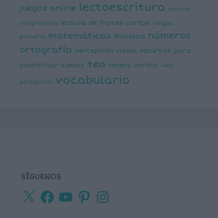
lectoescritura
juegos online
lectura
lectura de frases cortas
comprensiva
lengua
números
matemáticas
Navidad
primaria
ortografía
percepción visual
recursos para
tea
plastificar
sumas
textos cortos
viso-
vocabulario
percepción
SÍGUENOS
X
Facebook
YouTube
Pinterest
Instagram