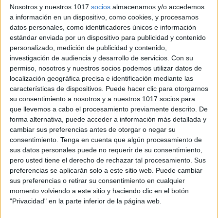
hiperactividad (TDAH) es un trastorno
Nosotros y nuestros 1017
socios
almacenamos y/o accedemos
del neurodesarrollo común y altamente
a información en un dispositivo, como cookies, y procesamos
heredable que afecta a alrededor del 5-
datos personales, como identificadores únicos e información
6% de los niños en todo el mundo [1, 2].
estándar enviada por un dispositivo para publicidad y contenido
personalizado, medición de publicidad y contenido,
El
TDAH
persiste en la edad adulta en
investigación de audiencia y desarrollo de servicios.
Con su
aproximadamente el 30-50% de los
permiso, nosotros y nuestros socios podemos utilizar datos de
casos infantiles, dependiendo de la
localización geográfica precisa e identificación mediante las
definición de remisión [3], y la
características de dispositivos. Puede hacer clic para otorgarnos
su consentimiento a nosotros y a nuestros 1017 socios para
prevalencia de
TDAH
en adultos se
que llevemos a cabo el procesamiento previamente descrito. De
estima entre 2.5-4.9% [4]. En las
forma alternativa, puede acceder a información más detallada y
poblaciones pediátricas el
TDAH
es
cambiar sus preferencias antes de otorgar o negar su
alrededor de 2-3 veces más común en
consentimiento.
Tenga en cuenta que algún procesamiento de
sus datos personales puede no requerir de su consentimiento,
los niños que en las niñas [5], pero la
pero usted tiene el derecho de rechazar tal procesamiento. Sus
proporción entre géneros es bastante
preferencias se aplicarán solo a este sitio web. Puede cambiar
similar en las poblaciones adultas [6].
sus preferencias o retirar su consentimiento en cualquier
La genética del
TDAH
es compleja [7] y
momento volviendo a este sitio y haciendo clic en el botón
"Privacidad" en la parte inferior de la página web.
varios genes candidatos se han
asociado con el TDAH, por ejemplo el gen