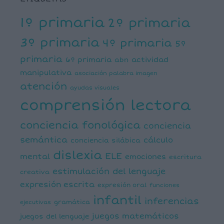
1º primaria
2º primaria
3º primaria
4º primaria
5º
primaria
6º primaria
actividad
abn
manipulativa
asociación palabra imagen
atención
ayudas visuales
comprensión lectora
conciencia fonológica
conciencia
semántica
cálculo
conciencia silábica
dislexia
ELE
mental
emociones
escritura
estimulación del lenguaje
creativa
expresión escrita
expresión oral
funciones
infantil
inferencias
ejecutivas
gramática
juegos matemáticos
juegos del lenguaje