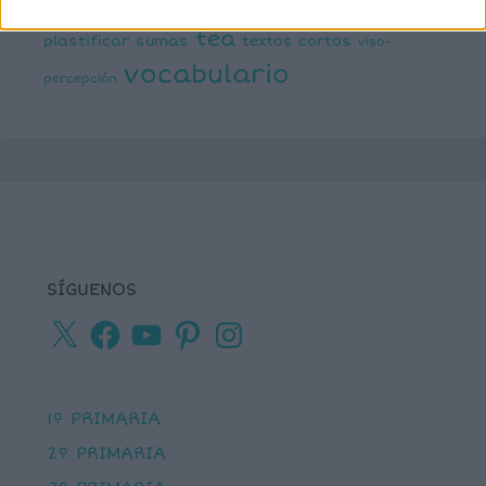
ortografía
percepción visual
recursos para
tea
plastificar
sumas
textos cortos
viso-
vocabulario
percepción
SÍGUENOS
X
Facebook
YouTube
Pinterest
Instagram
1º PRIMARIA
2º PRIMARIA