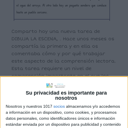
Comparto hoy una nueva tarea de
DIBUJA LA ESCENA, . Hace unos meses os
compartía la primera y en ella os
comentaba cómo y por qué trabajar
este aspecto de la comprensión lectora.
Esta tarea requiere un nivel de
comprensión importante en el que los
detalles serán muy importantes para
poder realizarla con éxito. DIBUJA […]
Su privacidad es importante para
nosotros
Nosotros y nuestros 1017
socios
almacenamos y/o accedemos
a información en un dispositivo, como cookies, y procesamos
Archivado en:
Comprensión lectora
datos personales, como identificadores únicos e información
Etiquetado con:
3º primaria
,
4º primaria
,
5º
estándar enviada por un dispositivo para publicidad y contenido
primaria
,
6º primaria
,
comprensión lectora
,