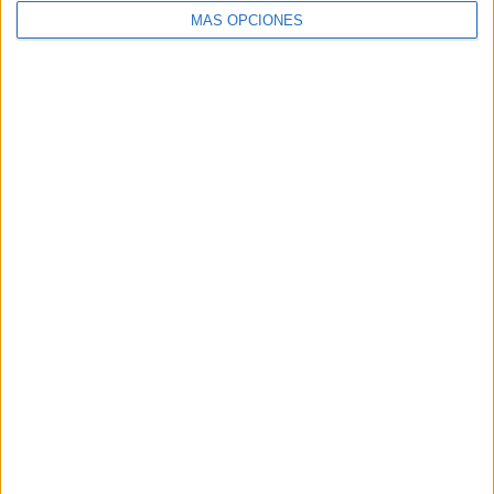
suscribirte a este blog y recibir
MÁS OPCIONES
notificaciones de nuevas entradas.
Dirección
de
email
SUSCRIBIR
Únete a otros 96K suscriptores