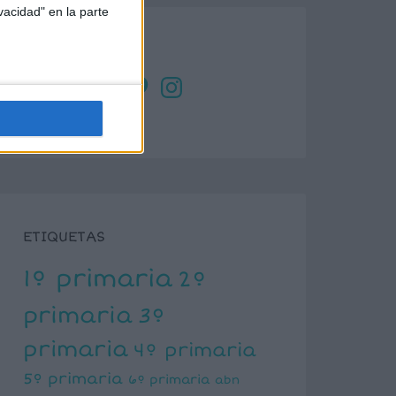
vacidad" en la parte
SÍGUENOS
X
Facebook
YouTube
Pinterest
Instagram
ETIQUETAS
1º primaria
2º
primaria
3º
primaria
4º primaria
5º primaria
6º primaria
abn