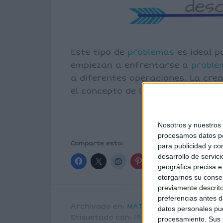
Este tipo de
problemas
es ideal 
empiezan a enfrentarse a
proble
a diferentes operaciones. La cre
el concepto de la operación.
Nosotros y nuestro
procesamos datos per
Comparte esto:
para publicidad y co
desarrollo de servici
geográfica precisa e 
otorgarnos su conse
previamente descrito
preferencias antes d
Archivado en:
MATEMÁTICAS
,
Problema
datos personales pue
Etiquetado con:
1º primaria
,
2º primari
procesamiento. Sus p