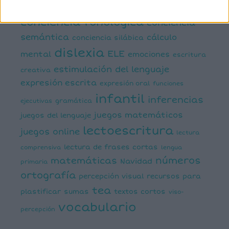
comprensión lectora
conciencia fonológica
conciencia
semántica
cálculo
conciencia silábica
dislexia
ELE
mental
emociones
escritura
estimulación del lenguaje
creativa
expresión escrita
expresión oral
funciones
infantil
inferencias
ejecutivas
gramática
juegos matemáticos
juegos del lenguaje
lectoescritura
juegos online
lectura
lectura de frases cortas
comprensiva
lengua
números
matemáticas
Navidad
primaria
ortografía
percepción visual
recursos para
tea
plastificar
sumas
textos cortos
viso-
vocabulario
percepción