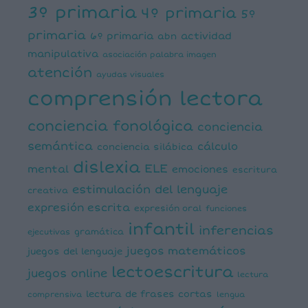
3º primaria
4º primaria
5º
primaria
6º primaria
actividad
abn
manipulativa
asociación palabra imagen
atención
ayudas visuales
comprensión lectora
conciencia fonológica
conciencia
semántica
cálculo
conciencia silábica
dislexia
ELE
mental
emociones
escritura
estimulación del lenguaje
creativa
expresión escrita
expresión oral
funciones
infantil
inferencias
ejecutivas
gramática
juegos matemáticos
juegos del lenguaje
lectoescritura
juegos online
lectura
lectura de frases cortas
comprensiva
lengua