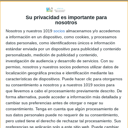
Archivado en:
Decoración aula
,
Números
Su privacidad es importante para
Etiquetado con:
1º primaria
,
decena
,
decorar
nosotros
la clase
,
números
Nosotros y nuestros 1019
socios
almacenamos y/o accedemos
a información en un dispositivo, como cookies, y procesamos
datos personales, como identificadores únicos e información
estándar enviada por un dispositivo para publicidad y contenido
personalizado, medición de publicidad y contenido,
investigación de audiencia y desarrollo de servicios.
Con su
Adivina el número
permiso, nosotros y nuestros socios podemos utilizar datos de
localización geográfica precisa e identificación mediante las
buscando la mejor
características de dispositivos. Puede hacer clic para otorgarnos
estrategia
su consentimiento a nosotros y a nuestros 1019 socios para
que llevemos a cabo el procesamiento previamente descrito. De
2 febrero, 2017
by
Mª Carmen Pérez
Dejar
forma alternativa, puede acceder a información más detallada y
un comentario
cambiar sus preferencias antes de otorgar o negar su
consentimiento.
Tenga en cuenta que algún procesamiento de
sus datos personales puede no requerir de su consentimiento,
pero usted tiene el derecho de rechazar tal procesamiento. Sus
preferencias se aplicarán solo a este sitio web. Puede cambiar