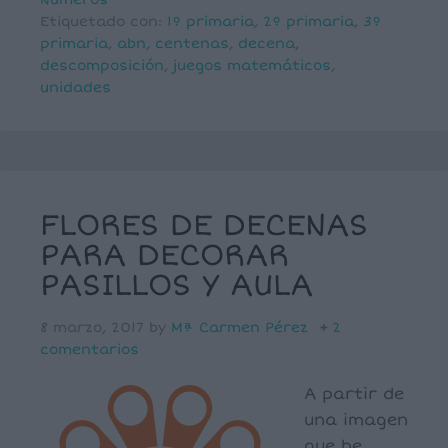
Etiquetado con:
1º primaria
,
2º primaria
,
3º
primaria
,
abn
,
centenas
,
decena
,
descomposición
,
juegos matemáticos
,
unidades
FLORES DE DECENAS
PARA DECORAR
PASILLOS Y AULA
8 marzo, 2017
by
Mª Carmen Pérez
2
comentarios
A partir de
una imagen
que he