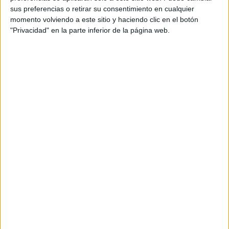
sus preferencias o retirar su consentimiento en cualquier
momento volviendo a este sitio y haciendo clic en el botón
"Privacidad" en la parte inferior de la página web.
También Roger, de la plataforma
Genmagic, nos informa de otro juego
que ha realizado adaptado de nuestra
propuesta de juego: Jugando con los
números, quién es quién. Se trata de una
aplicación que genera ejercicios para
adivinar números. Pero quizá lo
interesante del juego es que para
buscar ese número pensado por el
ordenador, el […]