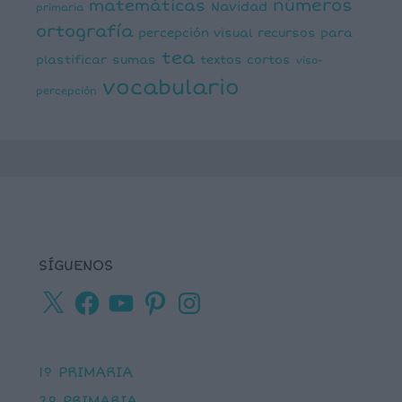
números
matemáticas
Navidad
primaria
ortografía
percepción visual
recursos para
tea
plastificar
sumas
textos cortos
viso-
vocabulario
percepción
SÍGUENOS
X
Facebook
YouTube
Pinterest
Instagram
1º PRIMARIA
2º PRIMARIA