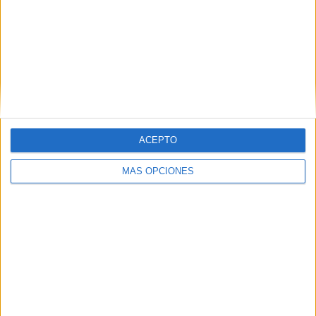
Trackbacks
Làm thế nào tăng cường tư duy cho trẻ từ
hai tuổi? - the Asian parent Vietnam
dice:
12 diciembre, 2017 a las 3:59 am
ACEPTO
[…]
http://www.aulapt.org/2017/06/04/32-
MÁS OPCIONES
tareas-trabajar-la-memoria-visual-
secuencial/
[…]