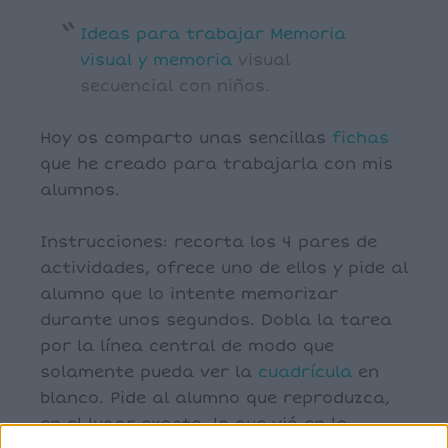
Ideas para trabajar Memoria
visual y
memoria
visual
secuencial con niños.
Hoy os comparto unas sencillas
fichas
que he creado para trabajarla con mis
alumnos.
Instrucciones: recorta los 4 pares de
actividades, ofrece uno de ellos y pide al
alumno que lo intente memorizar
durante unos segundos. Dobla la tarea
por la línea central de modo que
solamente pueda ver la
cuadrícula
en
blanco. Pide al alumno que reproduzca,
en el lugar exacto, lo que vió en la