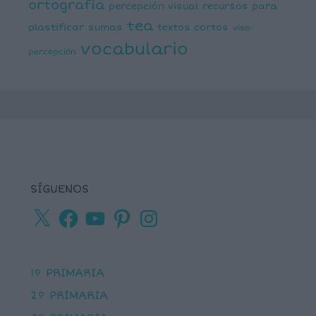
ortografía
percepción visual
recursos para
tea
plastificar
sumas
textos cortos
viso-
vocabulario
percepción
SÍGUENOS
X
Facebook
YouTube
Pinterest
Instagram
1º PRIMARIA
2º PRIMARIA