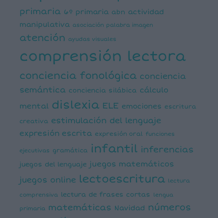
primaria
6º primaria
actividad
abn
manipulativa
asociación palabra imagen
atención
ayudas visuales
comprensión lectora
conciencia fonológica
conciencia
semántica
cálculo
conciencia silábica
dislexia
ELE
mental
emociones
escritura
estimulación del lenguaje
creativa
expresión escrita
expresión oral
funciones
infantil
inferencias
ejecutivas
gramática
juegos matemáticos
juegos del lenguaje
lectoescritura
juegos online
lectura
lectura de frases cortas
comprensiva
lengua
números
matemáticas
Navidad
primaria