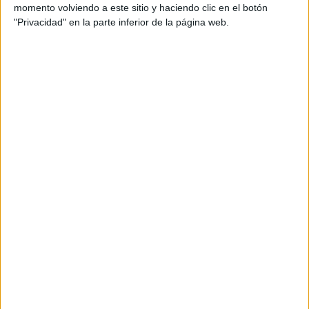
momento volviendo a este sitio y haciendo clic en el botón
"Privacidad" en la parte inferior de la página web.
Te puede interesar:
200 ACTIVIDADES PARA EL
ENTRENAMIENTO DE HABILIDADES
VISO-PERCEPTIVAS. Memoria
Visosecuencial
Relaciones Viso-espaciales 200
ACTIVIDADES DE ENTRENAMIENTO