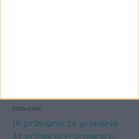
SÍGUENOS
X
Facebook
YouTube
Pinterest
Instagram
ETIQUETAS
1º primaria
2º primaria
3º primaria
4º primaria
5º