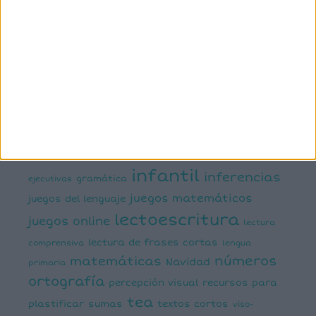
atención
ayudas visuales
comprensión lectora
conciencia fonológica
conciencia
semántica
cálculo
conciencia silábica
dislexia
ELE
mental
emociones
escritura
estimulación del lenguaje
creativa
expresión escrita
expresión oral
funciones
infantil
inferencias
ejecutivas
gramática
juegos matemáticos
juegos del lenguaje
lectoescritura
juegos online
lectura
lectura de frases cortas
comprensiva
lengua
números
matemáticas
Navidad
primaria
ortografía
percepción visual
recursos para
tea
plastificar
sumas
textos cortos
viso-