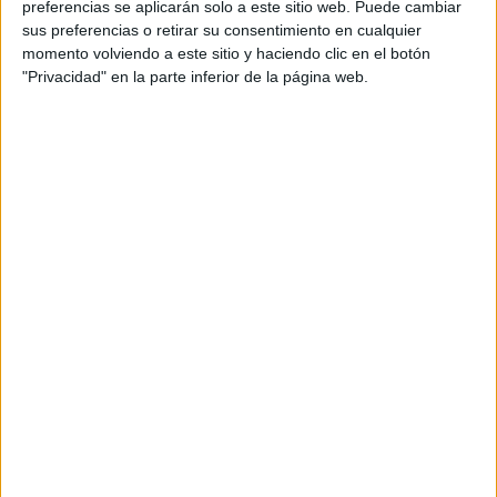
preferencias se aplicarán solo a este sitio web. Puede cambiar
sus preferencias o retirar su consentimiento en cualquier
Comparte esto:
momento volviendo a este sitio y haciendo clic en el botón
"Privacidad" en la parte inferior de la página web.
Archivado en:
Expresión escrita
,
Frases
,
LENGUA
,
Palabras
,
Vocabulario
Etiquetado con:
3º primaria
,
antónimos
,
lengua primaria
,
palabras antónimas
Comentarios
quirino
dice