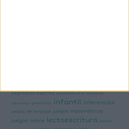
3º primaria
4º primaria
5º
primaria
6º primaria
actividad
abn
manipulativa
asociación palabra imagen
atención
ayudas visuales
comprensión lectora
conciencia fonológica
conciencia
semántica
cálculo
conciencia silábica
dislexia
ELE
mental
emociones
escritura
estimulación del lenguaje
creativa
expresión escrita
expresión oral
funciones
infantil
inferencias
ejecutivas
gramática
juegos matemáticos
juegos del lenguaje
lectoescritura
juegos online
lectura