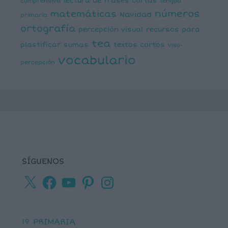
lectura de frases cortas
comprensiva
lengua
números
matemáticas
Navidad
primaria
ortografía
percepción visual
recursos para
tea
plastificar
sumas
textos cortos
viso-
vocabulario
percepción
SÍGUENOS
X
Facebook
YouTube
Pinterest
Instagram
1º PRIMARIA