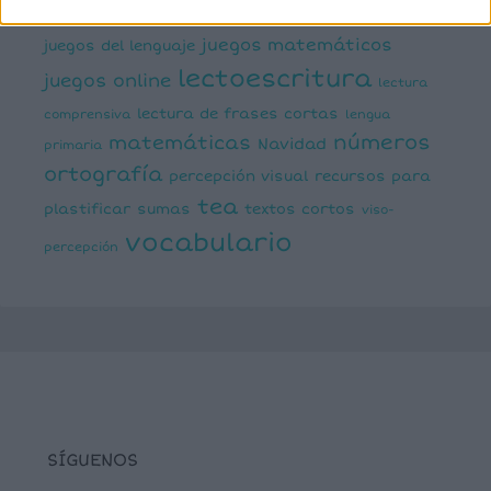
infantil
inferencias
ejecutivas
gramática
juegos matemáticos
juegos del lenguaje
lectoescritura
juegos online
lectura
lectura de frases cortas
comprensiva
lengua
números
matemáticas
Navidad
primaria
ortografía
percepción visual
recursos para
tea
plastificar
sumas
textos cortos
viso-
vocabulario
percepción
SÍGUENOS