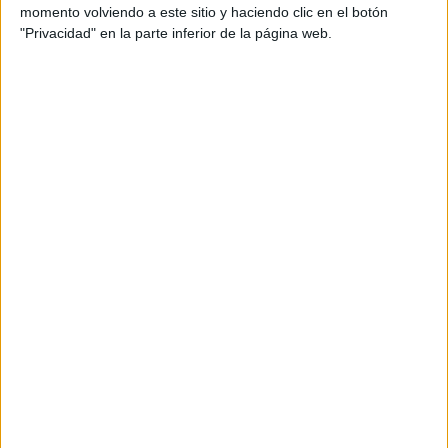
Archivado en:
Ortografía
,
Palabras
momento volviendo a este sitio y haciendo clic en el botón
Etiquetado con:
3º primaria
,
4º primaria
,
"Privacidad" en la parte inferior de la página web.
disortografía
,
plantilla ortográfica
Comentarios
Odalys
dice
10 NOVIEMBRE, 2022 EN
3:39 AM
Quisiera recibir PDF’S con
actividades nuevas y
actividades que me puedan
ayudar.