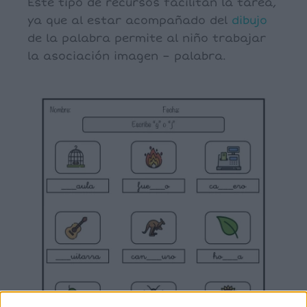
Este tipo de recursos facilitan la tarea,
ya que al estar acompañado del
dibujo
de la palabra permite al niño trabajar
la asociación imagen – palabra.