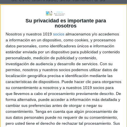
edad e intereses. Al final de la
tabla
de
sugerencias de cada subtipo, se
Su privacidad es importante para
desarrollan a modo de ejemplo algunas
nosotros
de las actividades propuestas. Son 85
Nosotros y nuestros 1019
socios
almacenamos y/o accedemos
actividades ejemplificadas en total. 36
a información en un dispositivo, como cookies, y procesamos
aparecen en el libro como tal, y (por
datos personales, como identificadores únicos e información
problema de espacio en el libro) otras
estándar enviada por un dispositivo para publicidad y contenido
personalizado, medición de publicidad y contenido,
49 actividades lo hacen en el apartado
investigación de audiencia y desarrollo de servicios.
Con su
“Mas Actividades”, pero siguiendo
permiso, nosotros y nuestros socios podemos utilizar datos de
igualmente el esquema de Tipos y
localización geográfica precisa e identificación mediante las
Subtipos anteriormente comentando.
características de dispositivos. Puede hacer clic para otorgarnos
su consentimiento a nosotros y a nuestros 1019 socios para
que llevemos a cabo el procesamiento previamente descrito. De
Este tipo de recursos, nos ayudan a
forma alternativa, puede acceder a información más detallada y
conseguir una escuela más inclusiva.
cambiar sus preferencias antes de otorgar o negar su
Agradezco a Lourdes su generosidad
consentimiento.
Tenga en cuenta que algún procesamiento de
compartiendo este recurso, que
sus datos personales puede no requerir de su consentimiento,
pero usted tiene el derecho de rechazar tal procesamiento. Sus
personalmente me será de gran