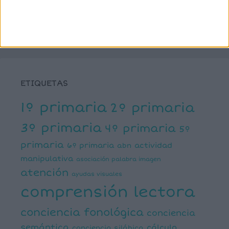
ETIQUETAS
1º primaria
2º primaria
3º primaria
4º primaria
5º
primaria
6º primaria
actividad
abn
manipulativa
asociación palabra imagen
atención
ayudas visuales
comprensión lectora
conciencia fonológica
conciencia
semántica
cálculo
conciencia silábica