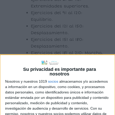
Extremidades superiores.
Ejercicios del 91 al 120:
Equilibrio.
Ejercicios del 121 al 150:
Desplazamiento.
Ejercicios del 151 al 180:
Desplazamiento.
Ejercicios del 181 al 210: Marcha.
Tomo 2:
Ejercicios del 211 al 240:
Su privacidad es importante para
Extremidades superiores.
nosotros
Ejercicios del 241 al 270:
Nosotros y nuestros 1019
socios
almacenamos y/o accedemos
Gesticulación.
a información en un dispositivo, como cookies, y procesamos
datos personales, como identificadores únicos e información
Ejercicios del 271 al 300:
estándar enviada por un dispositivo para publicidad y contenido
Coordinación de extremidades
personalizado, medición de publicidad y contenido,
superiores.
investigación de audiencia y desarrollo de servicios.
Con su
Ejercicios del 301 al 330: El
permiso, nosotros y nuestros socios podemos utilizar datos de