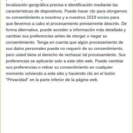
cuerpo y sus partes.
localización geográfica precisa e identificación mediante las
características de dispositivos. Puede hacer clic para otorgarnos
Ejercicios del 331 al 360:
su consentimiento a nosotros y a nuestros 1019 socios para
Extremidades inferiores.
que llevemos a cabo el procesamiento previamente descrito. De
Ejercicios del 361 al 390:
forma alternativa, puede acceder a información más detallada y
Desplazamiento.
cambiar sus preferencias antes de otorgar o negar su
consentimiento.
Tenga en cuenta que algún procesamiento de
Ejercicios del 391 al 420:
sus datos personales puede no requerir de su consentimiento,
Equilibrio.
pero usted tiene el derecho de rechazar tal procesamiento. Sus
preferencias se aplicarán solo a este sitio web. Puede cambiar
Podéis descargar los dos tomos
sus preferencias o retirar su consentimiento en cualquier
momento volviendo a este sitio y haciendo clic en el botón
haciendo clic en los enlaces.
"Privacidad" en la parte inferior de la página web.
Tomo 1:
http://fundacionbelen.org/wp-
content/uploads/2013/03/Estimulacion-
I-11.pdf
Tomo 2:
http://fundacionbelen.org/wp-