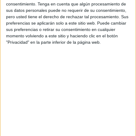
consentimiento.
Tenga en cuenta que algún procesamiento de
sus datos personales puede no requerir de su consentimiento,
pero usted tiene el derecho de rechazar tal procesamiento. Sus
preferencias se aplicarán solo a este sitio web. Puede cambiar
La estimulación temprana es básica
sus preferencias o retirar su consentimiento en cualquier
para el buen desarrollo del niño ya que
momento volviendo a este sitio y haciendo clic en el botón
"Privacidad" en la parte inferior de la página web.
promueve sus las capacidades físicas,
mentales y sociales. Hoy os queremos
dejar dos libros donde podréis
encontrar ejercicios de estimulación
temprana para niños con edades
comprendidas entre 0 y 5 años. Estos
ejemplares, han sido realizados por la
licenciada María Cristina Romero. […]
Archivado en:
Desarrollo Motriz
,
EDUCACIÓN
INFANTIL
,
Juegos Infantiles