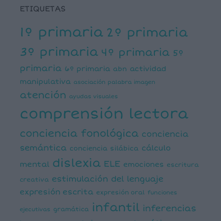
ETIQUETAS
1º primaria
2º primaria
3º primaria
4º primaria
5º
primaria
6º primaria
actividad
abn
manipulativa
asociación palabra imagen
atención
ayudas visuales
comprensión lectora
conciencia fonológica
conciencia
semántica
cálculo
conciencia silábica
dislexia
ELE
mental
emociones
escritura
estimulación del lenguaje
creativa
expresión escrita
expresión oral
funciones
infantil
inferencias
ejecutivas
gramática