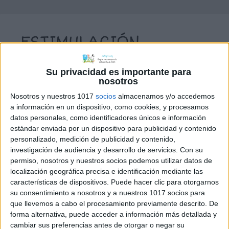
ESTIMULACIÓN
TEMPRANA – SEVERAS
DIFICULTADES
Su privacidad es importante para
nosotros
MOTRICES O a 5 AÑOS
Nosotros y nuestros 1017
socios
almacenamos y/o accedemos
a información en un dispositivo, como cookies, y procesamos
20 marzo, 2022
by
Mª Carmen Pérez
Dejar
datos personales, como identificadores únicos e información
un comentario
estándar enviada por un dispositivo para publicidad y contenido
personalizado, medición de publicidad y contenido,
investigación de audiencia y desarrollo de servicios.
Con su
permiso, nosotros y nuestros socios podemos utilizar datos de
localización geográfica precisa e identificación mediante las
características de dispositivos. Puede hacer clic para otorgarnos
su consentimiento a nosotros y a nuestros 1017 socios para
que llevemos a cabo el procesamiento previamente descrito. De
forma alternativa, puede acceder a información más detallada y
cambiar sus preferencias antes de otorgar o negar su