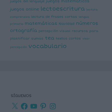
juegos matemáticos
juegos del lenguaje
lectoescritura
juegos online
lectura
lectura de frases cortas
comprensiva
lengua
números
matemáticas
Navidad
primaria
ortografía
percepción visual
recursos para
tea
plastificar
sumas
textos cortos
viso-
vocabulario
percepción
SÍGUENOS
X
Facebook
YouTube
Pinterest
Instagram