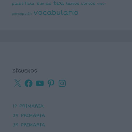
tea
plastificar
sumas
textos cortos
viso-
vocabulario
percepción
SÍGUENOS
X
Facebook
YouTube
Pinterest
Instagram
1º PRIMARIA
2º PRIMARIA
3º PRIMARIA