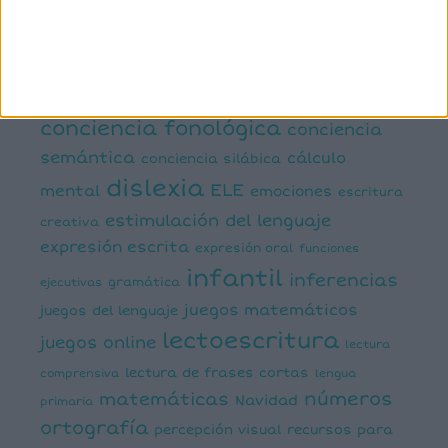
manipulativa
asociación palabra imagen
atención
ayudas visuales
comprensión lectora
conciencia fonológica
conciencia
semántica
cálculo
conciencia silábica
dislexia
ELE
mental
emociones
escritura
estimulación del lenguaje
creativa
expresión escrita
expresión oral
funciones
infantil
inferencias
ejecutivas
gramática
juegos matemáticos
juegos del lenguaje
lectoescritura
juegos online
lectura
lectura de frases cortas
comprensiva
lengua
números
matemáticas
Navidad
primaria
ortografía
percepción visual
recursos para