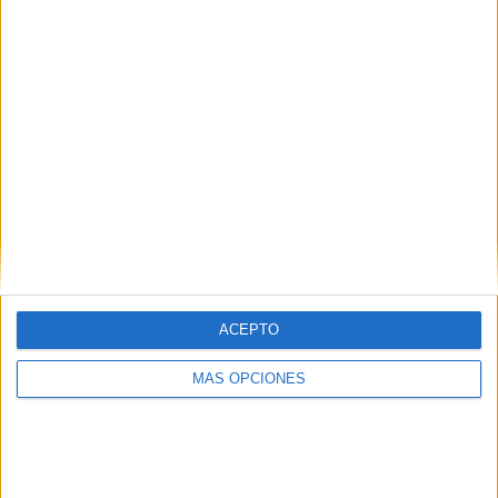
siguientes comentarios a esta
entrada.
Recibir un correo electrónico con cada
nueva entrada.
ACEPTO
MÁS OPCIONES
APLICACIONES AULAPT