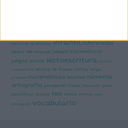
semántica
cálculo
conciencia silábica
dislexia
ELE
mental
emociones
escritura
estimulación del lenguaje
creativa
expresión escrita
expresión oral
funciones
infantil
inferencias
ejecutivas
gramática
juegos matemáticos
juegos del lenguaje
lectoescritura
juegos online
lectura
lectura de frases cortas
comprensiva
lengua
números
matemáticas
Navidad
primaria
ortografía
percepción visual
recursos para
tea
plastificar
sumas
textos cortos
viso-
vocabulario
percepción