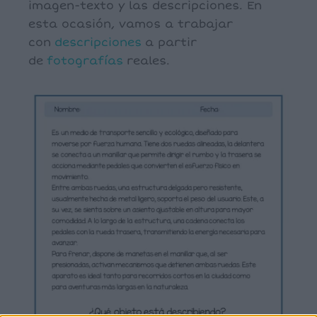
imagen-texto y las descripciones. En
esta ocasión, vamos a trabajar
con
descripciones
a partir
de
fotografías
reales.