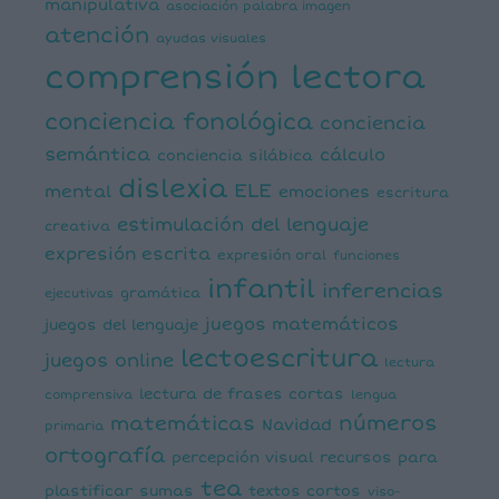
manipulativa
asociación palabra imagen
atención
ayudas visuales
comprensión lectora
conciencia fonológica
conciencia
semántica
cálculo
conciencia silábica
dislexia
ELE
mental
emociones
escritura
estimulación del lenguaje
creativa
expresión escrita
expresión oral
funciones
infantil
inferencias
ejecutivas
gramática
juegos matemáticos
juegos del lenguaje
lectoescritura
juegos online
lectura
lectura de frases cortas
comprensiva
lengua
números
matemáticas
Navidad
primaria
ortografía
percepción visual
recursos para
tea
plastificar
sumas
textos cortos
viso-