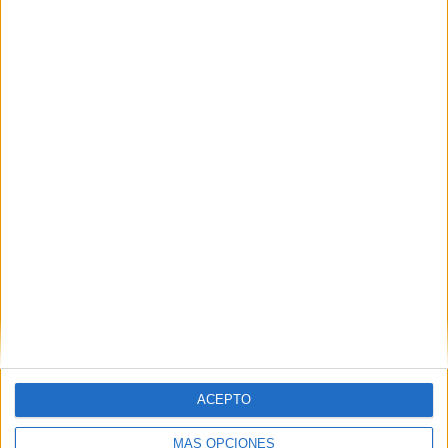
Muy logradas y más accesibles
RESPONDER
Silvia
dice
11 ABRIL, 2025 EN 8:51 AM
Muy interesante. Como
planteas la presentación al
alumno? No entiendo muy bien
para qué son las marcas de
recortar?
RESPONDER
ACEPTO
MÁS OPCIONES