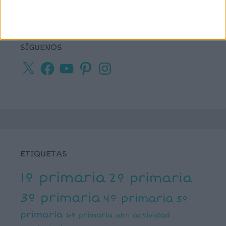
SÍGUENOS
X
Facebook
YouTube
Pinterest
Instagram
ETIQUETAS
1º primaria
2º primaria
3º primaria
4º primaria
5º
primaria
6º primaria
actividad
abn