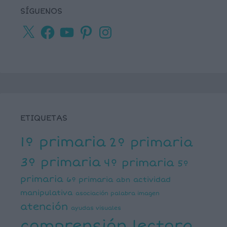
SÍGUENOS
X
Facebook
YouTube
Pinterest
Instagram
ETIQUETAS
1º primaria
2º primaria
3º primaria
4º primaria
5º
primaria
6º primaria
actividad
abn
manipulativa
asociación palabra imagen
atención
ayudas visuales
comprensión lectora