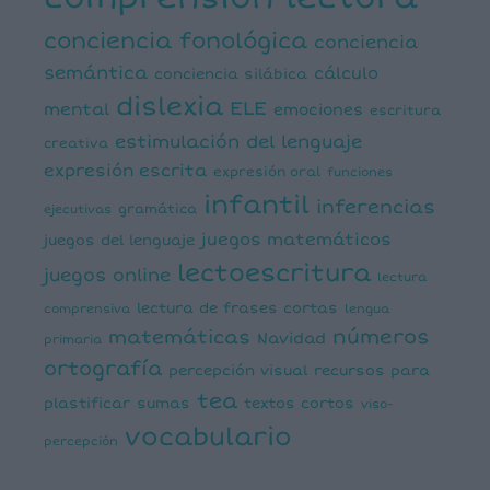
conciencia fonológica
conciencia
semántica
cálculo
conciencia silábica
dislexia
ELE
mental
emociones
escritura
estimulación del lenguaje
creativa
expresión escrita
expresión oral
funciones
infantil
inferencias
ejecutivas
gramática
juegos matemáticos
juegos del lenguaje
lectoescritura
juegos online
lectura
lectura de frases cortas
comprensiva
lengua
números
matemáticas
Navidad
primaria
ortografía
percepción visual
recursos para
tea
plastificar
sumas
textos cortos
viso-
vocabulario
percepción