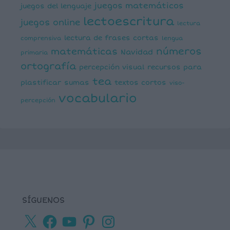
juegos matemáticos
juegos del lenguaje
lectoescritura
juegos online
lectura
lectura de frases cortas
comprensiva
lengua
números
matemáticas
Navidad
primaria
ortografía
percepción visual
recursos para
tea
plastificar
sumas
textos cortos
viso-
vocabulario
percepción
SÍGUENOS
X
Facebook
YouTube
Pinterest
Instagram