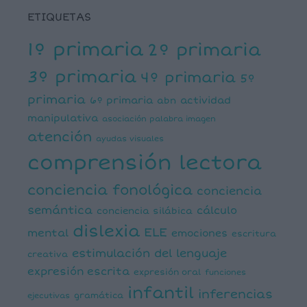
ETIQUETAS
1º primaria
2º primaria
3º primaria
4º primaria
5º
primaria
6º primaria
actividad
abn
manipulativa
asociación palabra imagen
atención
ayudas visuales
comprensión lectora
conciencia fonológica
conciencia
semántica
cálculo
conciencia silábica
dislexia
ELE
mental
emociones
escritura
estimulación del lenguaje
creativa
expresión escrita
expresión oral
funciones
infantil
inferencias
ejecutivas
gramática