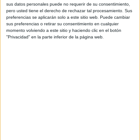
Archivado en:
Inferencias
,
Juegos de
sus datos personales puede no requerir de su consentimiento,
comprensión
,
juegos on line
,
TEA
pero usted tiene el derecho de rechazar tal procesamiento. Sus
Etiquetado con:
1º primaria
,
comprensión del
preferencias se aplicarán solo a este sitio web. Puede cambiar
lenguaje
,
infantil
,
inferencias
,
inferencias
sus preferencias o retirar su consentimiento en cualquier
lógicas
,
tea
momento volviendo a este sitio y haciendo clic en el botón
"Privacidad" en la parte inferior de la página web.
El juego del
Coronavirus
20 marzo, 2020
by
Mª Carmen Pérez
Dejar
un comentario