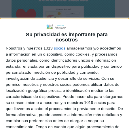
Su privacidad es importante para
nosotros
A partir de las fichas de inferencias
Nosotros y nuestros 1019
socios
almacenamos y/o accedemos
lógicas visuales que os compartíamos
a información en un dispositivo, como cookies, y procesamos
datos personales, como identificadores únicos e información
hace unos días, he elaborado un juego
estándar enviada por un dispositivo para publicidad y contenido
online. Ideal para trabajar inferencias.
personalizado, medición de publicidad y contenido,
Si el alumno/a puede leer es mejor que lo
investigación de audiencia y desarrollo de servicios.
Con su
lea él/ella. Puede ser utilizado en
permiso, nosotros y nuestros socios podemos utilizar datos de
localización geográfica precisa e identificación mediante las
educación infantil si se le ofrece la
características de dispositivos. Puede hacer clic para otorgarnos
ayuda de lectura. Para iniciar el juego
su consentimiento a nosotros y a nuestros 1019 socios para
hacer clic […]
que llevemos a cabo el procesamiento previamente descrito. De
forma alternativa, puede acceder a información más detallada y
cambiar sus preferencias antes de otorgar o negar su
consentimiento.
Tenga en cuenta que algún procesamiento de