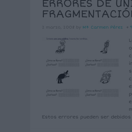
ERRORES DE UN
FRAGMENTACIÓ
2 marzo, 2008
by
Mª Carmen Pérez
L
o
c
i
s
c
e
p
e
m
Estos errores pueden ser debidos 