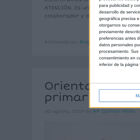
para publicidad y co
ATENCIÓN. Es un orgullo para mí 
desarrollo de servici
colaborador y desde hoy todos po
geográfica precisa e 
otorgarnos su conse
previamente descrito
preferencias antes d
Archivado en:
Blogs y Webs
,
Lectoescri
datos personales pue
procesamiento. Sus p
consentimiento en cu
inferior de la página
Orientaciones 
primaria CPR 
M
30 agosto, 2009
by
Mª Carmen Pérez