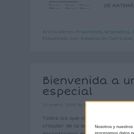
DE MATEMÁT
Archivado en:
Fracciones
,
Gramatica
,
Etiquetado con:
Adaptación Curricular
Bienvenida a u
especial
24 enero, 2010
by
Mª Carmen Pérez
Todos los que visitáis este blog c
creador de la sección A-L y de la
Nosotros y nuestro
procesamos datos per
encontramos en LECTODOWN, así c