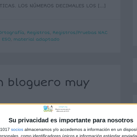
ICAS. LOS NÚMEROS DECIMALES LOS […]
Ortografía
,
Registros
,
Registros/Pruebas NAC
,
ESO
,
material adaptado
n bloguero muy
3 comentarios
Su privacidad es importante para nosotros
onocéis ya a Alberto Abarca Fillat,
 mayoría de las aplicaciones que
s 1017
socios
almacenamos y/o accedemos a información en un disposit
sonales, como identificadores únicos e información estándar enviada 
omo aplicaciones para trabajar la