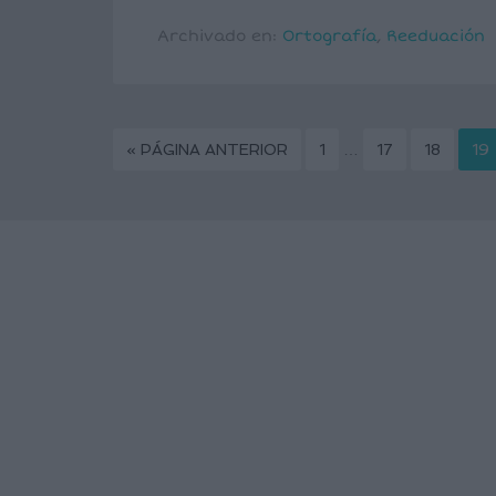
Archivado en:
Ortografía
,
Reeduación
« PÁGINA ANTERIOR
1
…
17
18
19