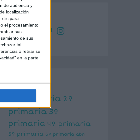
ón de audiencia y
de localización
SÍGUENOS
 clic para
bo el procesamiento
X
Facebook
YouTube
Pinterest
Instagram
cambiar sus
esamiento de sus
echazar tal
erencias o retirar su
vacidad" en la parte
ETIQUETAS
1º primaria
2º
primaria
3º
primaria
4º primaria
5º primaria
6º primaria
abn