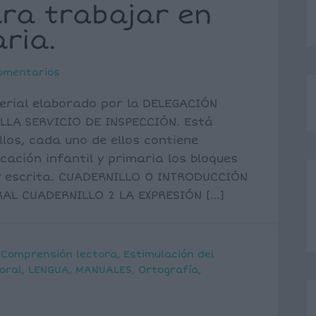
ra trabajar en
aria.
omentarios
erial elaborado por la DELEGACIÓN
LLA SERVICIO DE INSPECCIÓN. Está
los, cada uno de ellos contiene
ación infantil y primaria los bloques
y escrita. CUADERNILLO 0 INTRODUCCIÓN
AL CUADERNILLO 2 LA EXPRESIÓN […]
,
Comprensión lectora
,
Estimulación del
oral
,
LENGUA
,
MANUALES
,
Ortografía
,