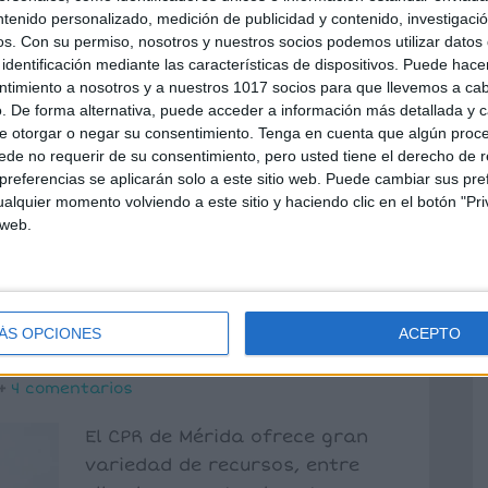
ntenido personalizado, medición de publicidad y contenido, investigaci
poder contar con él como asesor y
os.
Con su permiso, nosotros y nuestros socios podemos utilizar datos 
demos visitar su […]
identificación mediante las características de dispositivos. Puede hacer
ntimiento a nosotros y a nuestros 1017 socios para que llevemos a ca
. De forma alternativa, puede acceder a información más detallada y 
e otorgar o negar su consentimiento.
Tenga en cuenta que algún proc
tura
,
Ortografía
de no requerir de su consentimiento, pero usted tiene el derecho de r
referencias se aplicarán solo a este sitio web. Puede cambiar sus pref
alquier momento volviendo a este sitio y haciendo clic en el botón "Pri
 web.
y recursos para
MÉRIDA
ÁS OPCIONES
ACEPTO
4 comentarios
El CPR de Mérida ofrece gran
variedad de recursos, entre