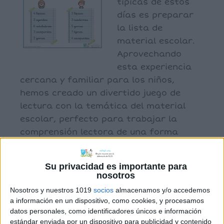
típicas de estos
días es preparar
la lista de
material escolar.
Aprovechando
esta experiencia
cercana y familiar para los niños,
hemos creado un divertido juego de
lectura con la temática del material
escolar, perfecto para trabajar la
comprensión lectora de una forma
lúdica. […]
Su privacidad es importante para
nosotros
Archivado en:
Comprensión lectora
Nosotros y nuestros 1019
socios
almacenamos y/o accedemos
Etiquetado con:
comprensión lectora
,
a información en un dispositivo, como cookies, y procesamos
comprensión sintáctica
,
frases
,
juego de
datos personales, como identificadores únicos e información
lectura
,
material escolar
estándar enviada por un dispositivo para publicidad y contenido