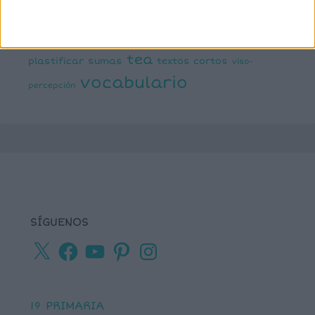
lectura de frases cortas
comprensiva
lengua
números
matemáticas
Navidad
primaria
ortografía
percepción visual
recursos para
tea
plastificar
sumas
textos cortos
viso-
vocabulario
percepción
SÍGUENOS
X
Facebook
YouTube
Pinterest
Instagram
1º PRIMARIA