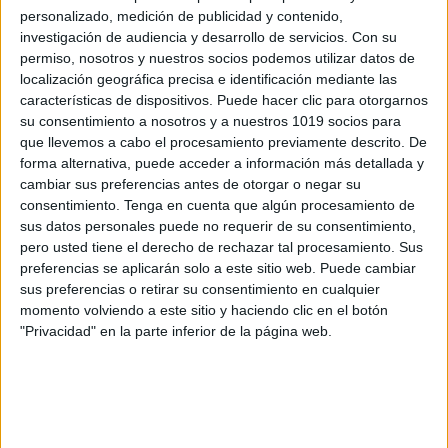
personalizado, medición de publicidad y contenido,
investigación de audiencia y desarrollo de servicios.
Con su
permiso, nosotros y nuestros socios podemos utilizar datos de
localización geográfica precisa e identificación mediante las
características de dispositivos. Puede hacer clic para otorgarnos
Comprensión lectora
su consentimiento a nosotros y a nuestros 1019 socios para
que llevemos a cabo el procesamiento previamente descrito. De
a través de breves
forma alternativa, puede acceder a información más detallada y
frases: Lee y
cambiar sus preferencias antes de otorgar o negar su
consentimiento.
Tenga en cuenta que algún procesamiento de
responde a la
sus datos personales puede no requerir de su consentimiento,
pregunta.
pero usted tiene el derecho de rechazar tal procesamiento. Sus
preferencias se aplicarán solo a este sitio web. Puede cambiar
sus preferencias o retirar su consentimiento en cualquier
24 octubre, 2019
by
María
Dejar un
momento volviendo a este sitio y haciendo clic en el botón
comentario
"Privacidad" en la parte inferior de la página web.
Nuevas fichas
para trabajar la
comprensión
lectora, en este