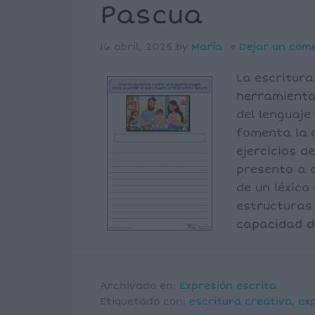
Pascua
16 abril, 2025
by
María
Dejar un com
La escritur
herramienta 
del lenguaje
fomenta la c
ejercicios d
presento a c
de un léxico
estructuras 
capacidad d
Archivado en:
Expresión escrita
Etiquetado con:
escritura creativa
,
ex