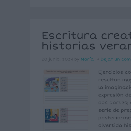
Escritura creat
historias vera
20 junio, 2024
by
María
Dejar un com
Ejercicios c
resultan muy
la imaginaci
expresión de
dos partes;
serie de pr
posteriormen
divertida hi