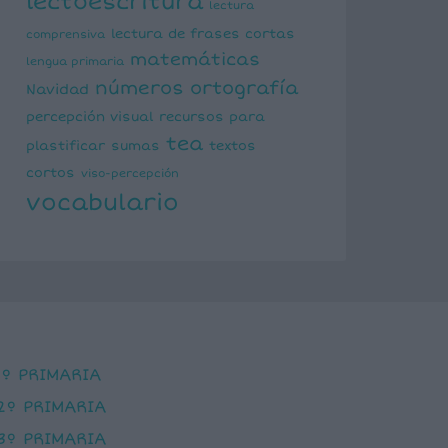
lectoescritura
lectura
lectura de frases cortas
comprensiva
matemáticas
lengua primaria
números
ortografía
Navidad
percepción visual
recursos para
tea
plastificar
sumas
textos
cortos
viso-percepción
vocabulario
1º PRIMARIA
2º PRIMARIA
3º PRIMARIA