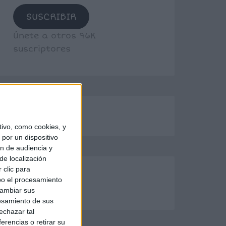
SUSCRIBIR
Únete a otros 96K
suscriptores
ivo, como cookies, y
por un dispositivo
ón de audiencia y
de localización
 clic para
bo el procesamiento
cambiar sus
esamiento de sus
echazar tal
erencias o retirar su