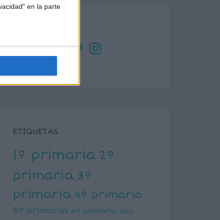
vacidad" en la parte
SÍGUENOS
X
Facebook
YouTube
Pinterest
Instagram
ETIQUETAS
1º primaria
2º
primaria
3º
primaria
4º primaria
5º primaria
6º primaria
abn