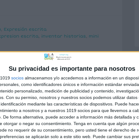
o
,
Expresión escrita
xpresion escrita
,
inventar historias
,
mini
Su privacidad es importante para nosotros
s 1019
socios
almacenamos y/o accedemos a información en un disposit
critura creativa
sonales, como identificadores únicos e información estándar enviada 
ntenido personalizado, medición de publicidad y contenido, investigaci
historias
os.
Con su permiso, nosotros y nuestros socios podemos utilizar datos 
identificación mediante las características de dispositivos. Puede hacer
ntimiento a nosotros y a nuestros 1019 socios para que llevemos a ca
entario
. De forma alternativa, puede acceder a información más detallada y 
e otorgar o negar su consentimiento.
Tenga en cuenta que algún proc
a creativa es una muy buena
de no requerir de su consentimiento, pero usted tiene el derecho de r
ya que no solo mejora el desarrollo
referencias se aplicarán solo a este sitio web. Puede cambiar sus pref