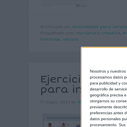
Archivado en:
Actividades para veran
Etiquetado con:
escriptura creativa
,
e
historias
,
verano
Nosotros y nuestro
Ejercicio de es
procesamos datos per
para publicidad y co
para inventar 
desarrollo de servici
geográfica precisa e 
otorgarnos su conse
17 mayo, 2024
by
María
Dejar un com
previamente descrito
preferencias antes d
La escritur
datos personales pue
herramienta 
procesamiento. Sus p