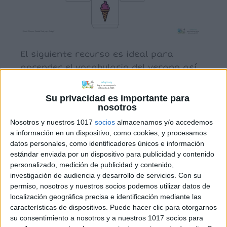
El siguiente recurso es ideal para
aprender el vocabulario del verano así
como para utilizarlo en otras
actividades como la creación
Su privacidad es importante para
de frases o historias a partir de una
nosotros
palabra. Los
Nosotros y nuestros 1017
socios
almacenamos y/o accedemos
siguientes dados contienen dibujos que
a información en un dispositivo, como cookies, y procesamos
datos personales, como identificadores únicos e información
representan parte del vocabulario
estándar enviada por un dispositivo para publicidad y contenido
veraniego.
personalizado, medición de publicidad y contenido,
investigación de audiencia y desarrollo de servicios.
Con su
permiso, nosotros y nuestros socios podemos utilizar datos de
localización geográfica precisa e identificación mediante las
Archivado en:
Actividades para verano
,
características de dispositivos. Puede hacer clic para otorgarnos
Vocabulario
su consentimiento a nosotros y a nuestros 1017 socios para
Etiquetado con:
escriptura creativa
,
verano
,