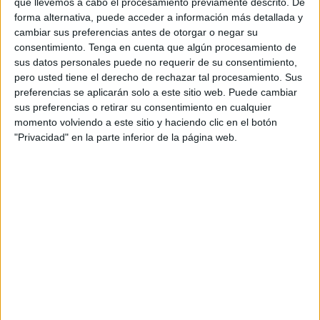
que llevemos a cabo el procesamiento previamente descrito. De
vocabulario verano
forma alternativa, puede acceder a información más detallada y
cambiar sus preferencias antes de otorgar o negar su
consentimiento.
Tenga en cuenta que algún procesamiento de
sus datos personales puede no requerir de su consentimiento,
pero usted tiene el derecho de rechazar tal procesamiento. Sus
preferencias se aplicarán solo a este sitio web. Puede cambiar
Imágenes para
sus preferencias o retirar su consentimiento en cualquier
momento volviendo a este sitio y haciendo clic en el botón
inventar oraciones
"Privacidad" en la parte inferior de la página web.
coordinadas
30 abril, 2024
by
María
Dejar un comentario
Este recurso está
diseñado para
inspirar a los
niños a crear
oraciones
coordinadas