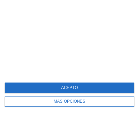
creativa en la
segunda parte del ejercicio.
La conciencia semántica es la
capacidad para otorgar un significado
a una palabra. Esto es fundamental a la
hora de desarrollar el aprendizaje
tanto en la escritura como en la lectura
[…]
Archivado en:
LENGUA
,
lengua castellana
,
ACEPTO
Palabras
Etiquetado con:
conciencia semántica
,
MÁS OPCIONES
escriptura creativa
,
palabra intrusa