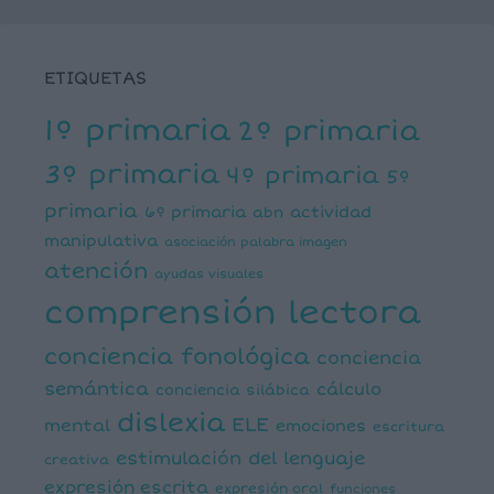
ETIQUETAS
1º primaria
2º primaria
3º primaria
4º primaria
5º
primaria
6º primaria
actividad
abn
manipulativa
asociación palabra imagen
atención
ayudas visuales
comprensión lectora
conciencia fonológica
conciencia
semántica
cálculo
conciencia silábica
dislexia
ELE
mental
emociones
escritura
estimulación del lenguaje
creativa
expresión escrita
expresión oral
funciones