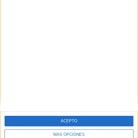
BUSCA POR CATEGORÍAS
BUSCA
POR
CATEGORÍAS
SUSCRÍBETE AL BLOG POR CORREO
ELECTRÓNICO
Introduce tu correo electrónico para
suscribirte a este blog y recibir
ACEPTO
notificaciones de nuevas entradas.
MÁS OPCIONES
Dirección