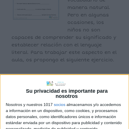
vocabulario de
manera natural.
Pero en algunas
ocasiones, los
niños no son
capaces de comprender su significado y
establecer relación con el lenguaje
literal. Para trabajar este aspecto en el
aula, os propongo el siguiente ejercicio.
Archivado en:
Comprensión lectora
,
Estimulación del Lenguaje
,
lengua castellana
Su privacidad es importante para
nosotros
Etiquetado con:
estimulación del lenguaje
,
metacomprensión
,
metáforas
,
tea
Nosotros y nuestros 1017
socios
almacenamos y/o accedemos
a información en un dispositivo, como cookies, y procesamos
datos personales, como identificadores únicos e información
estándar enviada por un dispositivo para publicidad y contenido
personalizado, medición de publicidad y contenido,