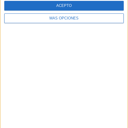
SUSCRÍBETE AL BLOG POR CORREO
ACEPTO
ELECTRÓNICO
MÁS OPCIONES
Introduce tu correo electrónico para
suscribirte a este blog y recibir
notificaciones de nuevas entradas.
Dirección
de
email
SUSCRIBIR
Únete a otros 96K suscriptores