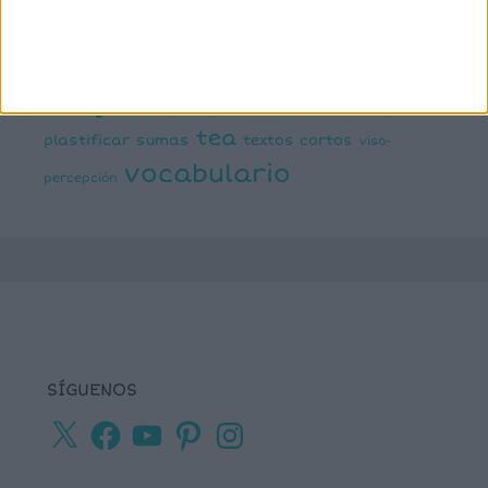
lectoescritura
juegos online
lectura
lectura de frases cortas
comprensiva
lengua
números
matemáticas
Navidad
primaria
ortografía
percepción visual
recursos para
tea
plastificar
sumas
textos cortos
viso-
vocabulario
percepción
SÍGUENOS
X
Facebook
YouTube
Pinterest
Instagram