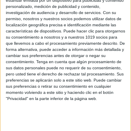
estándar enviada por un dispositivo para publicidad y contenido
personalizado, medición de publicidad y contenido,
Archivado en:
Adaptaciones
,
Atención
,
D.
investigación de audiencia y desarrollo de servicios.
Con su
Visual
,
PLANTILLAS
,
Recursos manipulativos
,
permiso, nosotros y nuestros socios podemos utilizar datos de
T.Motrices
,
TEA
localización geográfica precisa e identificación mediante las
Etiquetado con:
curiosidades
,
ideas
,
características de dispositivos. Puede hacer clic para otorgarnos
plastificadora
,
recursos para plastificar
,
su consentimiento a nosotros y a nuestros 1019 socios para
rotuladores que se borran
que llevemos a cabo el procesamiento previamente descrito. De
forma alternativa, puede acceder a información más detallada y
cambiar sus preferencias antes de otorgar o negar su
consentimiento.
Tenga en cuenta que algún procesamiento de
sus datos personales puede no requerir de su consentimiento,
pero usted tiene el derecho de rechazar tal procesamiento. Sus
preferencias se aplicarán solo a este sitio web. Puede cambiar
PLANTILLA PARA LOS
sus preferencias o retirar su consentimiento en cualquier
NÚMEROS HASTA EL 10
momento volviendo a este sitio y haciendo clic en el botón
"Privacidad" en la parte inferior de la página web.
15 mayo, 2015
by
Mª Carmen Pérez
4
comentarios