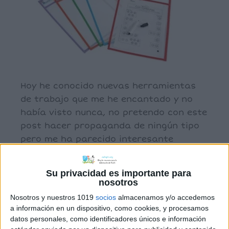
Hoy he conocido nuevas herramientas
de trabajo que me he encantado y no
había visto nunca, no pretendo con este
post hacer propaganda de ningún tipo
pero me ha parecido interesante
compartiros. El primero de ellos estas
carpetas para introducir la hoja y
Su privacidad es importante para
escribir con rotulador de de pizarra.
nosotros
Desconozco dónde lo venden en España,
Nosotros y nuestros 1019
socios
almacenamos y/o accedemos
[…]
a información en un dispositivo, como cookies, y procesamos
datos personales, como identificadores únicos e información