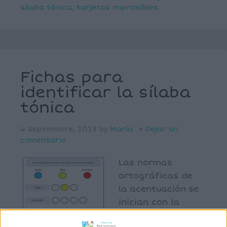
sílaba tónica
,
tarjetas imprimibles
Fichas para
identificar la sílaba
tónica
6 septiembre, 2023
by
María
Dejar un
comentario
Las normas
ortográficas de
la acentuación se
inician con la
sílaba tónica.