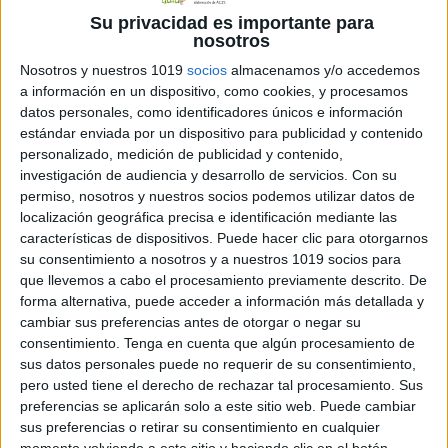
La sílaba tónica es
Su privacidad es importante para
aquella que se
nosotros
pronuncia con
Nosotros y nuestros 1019
socios
almacenamos y/o accedemos
mayor fuerza de
a información en un dispositivo, como cookies, y procesamos
voz, y por lo tanto
datos personales, como identificadores únicos e información
lleva el acento de
estándar enviada por un dispositivo para publicidad y contenido
personalizado, medición de publicidad y contenido,
la palabra. En la siguiente actividad, el
investigación de audiencia y desarrollo de servicios.
Con su
alumno deberá identificar
permiso, nosotros y nuestros socios podemos utilizar datos de
y colorear la sílaba tónica de cada
localización geográfica precisa e identificación mediante las
palabra.
características de dispositivos. Puede hacer clic para otorgarnos
su consentimiento a nosotros y a nuestros 1019 socios para
que llevemos a cabo el procesamiento previamente descrito. De
forma alternativa, puede acceder a información más detallada y
Archivado en:
LENGUA
,
Ortografía
cambiar sus preferencias antes de otorgar o negar su
Etiquetado con:
acentuación
,
clasificación
consentimiento.
Tenga en cuenta que algún procesamiento de
sus datos personales puede no requerir de su consentimiento,
palabras
,
ortografía
,
sílaba tónica
pero usted tiene el derecho de rechazar tal procesamiento. Sus
preferencias se aplicarán solo a este sitio web. Puede cambiar
sus preferencias o retirar su consentimiento en cualquier
momento volviendo a este sitio y haciendo clic en el botón