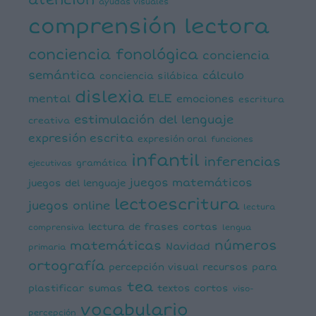
atención
ayudas visuales
comprensión lectora
conciencia fonológica
conciencia
semántica
cálculo
conciencia silábica
dislexia
ELE
mental
emociones
escritura
estimulación del lenguaje
creativa
expresión escrita
expresión oral
funciones
infantil
inferencias
ejecutivas
gramática
juegos matemáticos
juegos del lenguaje
lectoescritura
juegos online
lectura
lectura de frases cortas
comprensiva
lengua
números
matemáticas
Navidad
primaria
ortografía
percepción visual
recursos para
tea
plastificar
sumas
textos cortos
viso-
vocabulario
percepción