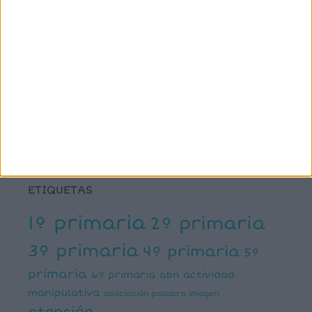
SÍGUENOS
X
Facebook
YouTube
Pinterest
Instagram
ETIQUETAS
1º primaria
2º primaria
3º primaria
4º primaria
5º
primaria
6º primaria
actividad
abn
manipulativa
asociación palabra imagen