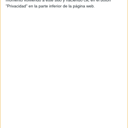
"Privacidad" en la parte inferior de la página web.
Tarjetas imprimibles:
Colorea la sílaba
tónica
30 mayo, 2022
by
María
Dejar un
comentario