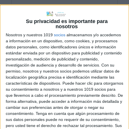
Su privacidad es importante para
nosotros
evaluación
observaciones"
Nosotros y nuestros 1019
socios
almacenamos y/o accedemos
href="//www.slideshare.net/ZonaCincuentaPr
a información en un dispositivo, como cookies, y procesamos
de-evaluacin-observaciones"
datos personales, como identificadores únicos e información
estándar enviada por un dispositivo para publicidad y contenido
target="_blank">Reporte de
evaluación
personalizado, medición de publicidad y contenido,
observaciones
from
Zona Cincuenta
investigación de audiencia y desarrollo de servicios.
Con su
Primarias Federales
permiso, nosotros y nuestros socios podemos utilizar datos de
localización geográfica precisa e identificación mediante las
características de dispositivos. Puede hacer clic para otorgarnos
su consentimiento a nosotros y a nuestros 1019 socios para
que llevemos a cabo el procesamiento previamente descrito. De
forma alternativa, puede acceder a información más detallada y
cambiar sus preferencias antes de otorgar o negar su
consentimiento.
Tenga en cuenta que algún procesamiento de
sus datos personales puede no requerir de su consentimiento,
pero usted tiene el derecho de rechazar tal procesamiento. Sus