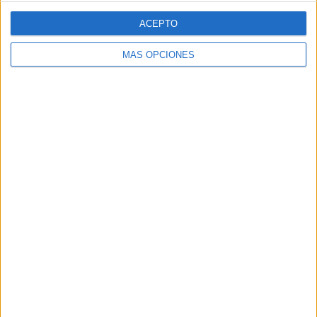
ACEPTO
MÁS OPCIONES
SÍGUENOS
X
Facebook
YouTube
Pinterest
Instagram
ETIQUETAS
1º primaria
2º primaria
3º primaria
4º primaria
5º
primaria
6º primaria
actividad
abn