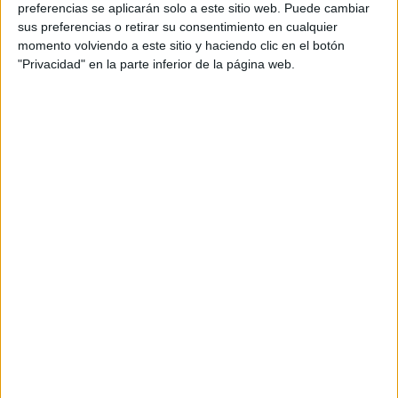
preferencias se aplicarán solo a este sitio web. Puede cambiar
sus preferencias o retirar su consentimiento en cualquier
momento volviendo a este sitio y haciendo clic en el botón
"Privacidad" en la parte inferior de la página web.
escritura
y matematicas. Primer ciclo"
href="//www.slideshare.net/leercontigo/prim
ciclo-22829106"