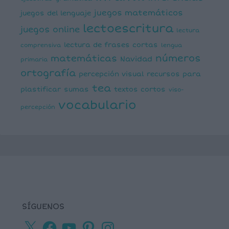
juegos matemáticos
juegos del lenguaje
lectoescritura
juegos online
lectura
lectura de frases cortas
comprensiva
lengua
números
matemáticas
Navidad
primaria
ortografía
percepción visual
recursos para
tea
plastificar
sumas
textos cortos
viso-
vocabulario
percepción
SÍGUENOS
X
Facebook
YouTube
Pinterest
Instagram