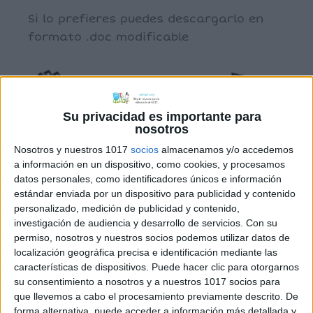
Si lo prefieres puedes descargarlo en
formato .doc modificable
Su privacidad es importante para
nosotros
Comparte esto:
Nosotros y nuestros 1017
socios
almacenamos y/o accedemos
a información en un dispositivo, como cookies, y procesamos
datos personales, como identificadores únicos e información
estándar enviada por un dispositivo para publicidad y contenido
personalizado, medición de publicidad y contenido,
investigación de audiencia y desarrollo de servicios.
Con su
Archivado en:
Atención
,
NEAE
,
Programas
permiso, nosotros y nuestros socios podemos utilizar datos de
Específicos
localización geográfica precisa e identificación mediante las
Etiquetado con:
atención
,
NEAE
,
plan de apoyo
,
características de dispositivos. Puede hacer clic para otorgarnos
programas específicos
,
TDAH
su consentimiento a nosotros y a nuestros 1017 socios para
que llevemos a cabo el procesamiento previamente descrito. De
forma alternativa, puede acceder a información más detallada y