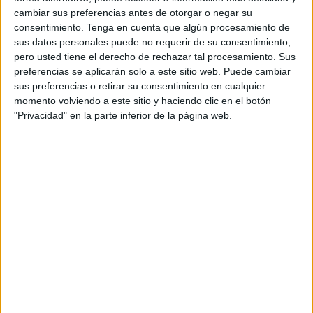
cambiar sus preferencias antes de otorgar o negar su
consentimiento.
Tenga en cuenta que algún procesamiento de
sus datos personales puede no requerir de su consentimiento,
Comentarios
pero usted tiene el derecho de rechazar tal procesamiento. Sus
preferencias se aplicarán solo a este sitio web. Puede cambiar
sus preferencias o retirar su consentimiento en cualquier
momento volviendo a este sitio y haciendo clic en el botón
Luis Díaz Contreras
dice
"Privacidad" en la parte inferior de la página web.
20 JULIO, 2016 EN 4:17 PM
Ma Carmen, gracias por
compartir este material muy
relevante para realizar un
trabajo guiado con alumnos y
alumnas con problemas de
atención. Lo compartiré con
Profesores de educación
Basica.