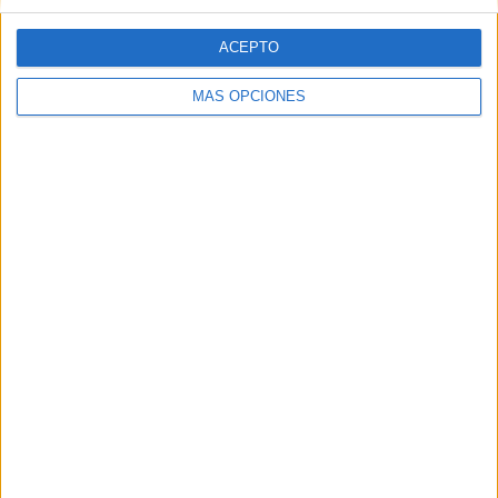
Recibir un correo electrónico con cada
nueva entrada.
ACEPTO
MÁS OPCIONES
APLICACIONES AULAPT