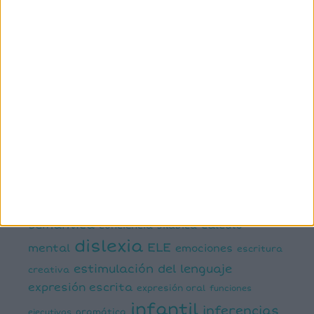
ETIQUETAS
1º primaria
2º primaria
3º primaria
4º primaria
5º
primaria
6º primaria
actividad
abn
manipulativa
asociación palabra imagen
atención
ayudas visuales
comprensión lectora
conciencia fonológica
conciencia
semántica
cálculo
conciencia silábica
dislexia
ELE
mental
emociones
escritura
estimulación del lenguaje
creativa
expresión escrita
expresión oral
funciones
infantil
inferencias
ejecutivas
gramática