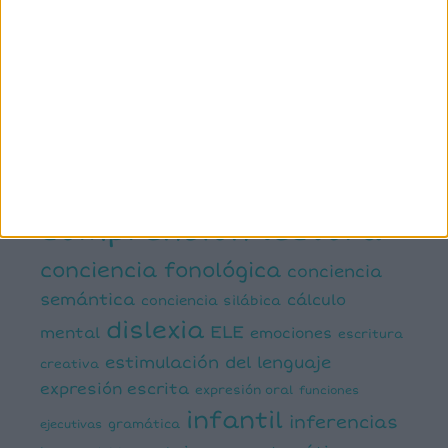
ETIQUETAS
1º primaria
2º primaria
3º primaria
4º primaria
5º
primaria
6º primaria
actividad
abn
manipulativa
asociación palabra imagen
atención
ayudas visuales
comprensión lectora
conciencia fonológica
conciencia
semántica
cálculo
conciencia silábica
dislexia
ELE
mental
emociones
escritura
estimulación del lenguaje
creativa
expresión escrita
expresión oral
funciones
infantil
inferencias
ejecutivas
gramática