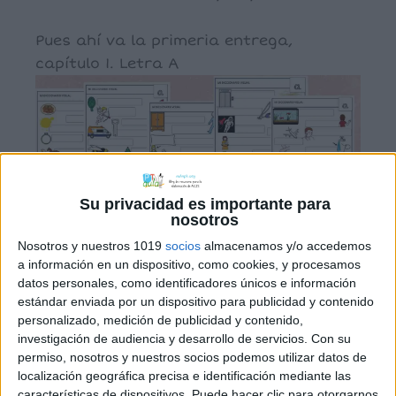
Pues ahí va la primeria entrega,
capítulo 1. Letra A
Su privacidad es importante para
nosotros
Nosotros y nuestros 1019
socios
almacenamos y/o accedemos
a información en un dispositivo, como cookies, y procesamos
datos personales, como identificadores únicos e información
estándar enviada por un dispositivo para publicidad y contenido
personalizado, medición de publicidad y contenido,
investigación de audiencia y desarrollo de servicios.
Con su
permiso, nosotros y nuestros socios podemos utilizar datos de
Comparte esto:
localización geográfica precisa e identificación mediante las
características de dispositivos. Puede hacer clic para otorgarnos