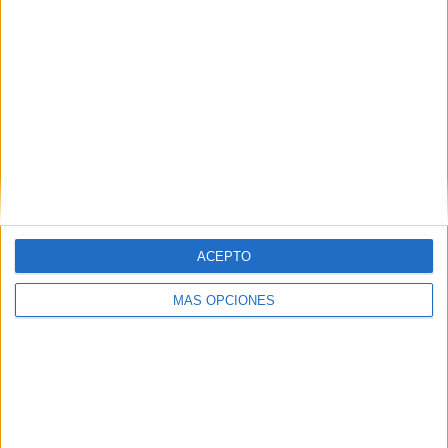
Nombre
*
Correo electrónico
*
Web
ACEPTO
MÁS OPCIONES
Recibir un correo electrónico con los
siguientes comentarios a esta
entrada.
Recibir un correo electrónico con cada