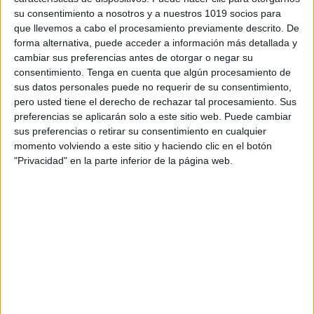
su consentimiento a nosotros y a nuestros 1019 socios para
que llevemos a cabo el procesamiento previamente descrito. De
forma alternativa, puede acceder a información más detallada y
cambiar sus preferencias antes de otorgar o negar su
Archivado en:
ELE
,
Estimulación del Lenguaje
,
consentimiento.
Tenga en cuenta que algún procesamiento de
Lectoescritura
,
TEA
,
Vocabulario
sus datos personales puede no requerir de su consentimiento,
Etiquetado con:
1º primaria
,
asociación
pero usted tiene el derecho de rechazar tal procesamiento. Sus
palabra imagen
,
ayudas visuales
,
diccionario
,
preferencias se aplicarán solo a este sitio web. Puede cambiar
ELE
,
infantil
,
lectoescritura
,
lectura de
sus preferencias o retirar su consentimiento en cualquier
palabras
,
tea
,
vocabulario
momento volviendo a este sitio y haciendo clic en el botón
"Privacidad" en la parte inferior de la página web.
Comentarios
ddmcelia
dice
5 OCTUBRE, 2016 EN 10:09
AM