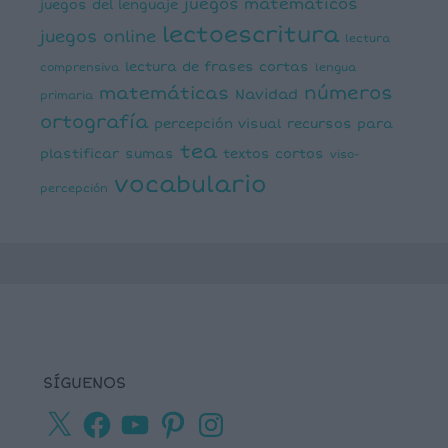
juegos matemáticos
juegos del lenguaje
lectoescritura
juegos online
lectura
lectura de frases cortas
comprensiva
lengua
números
matemáticas
Navidad
primaria
ortografía
percepción visual
recursos para
tea
plastificar
sumas
textos cortos
viso-
vocabulario
percepción
SÍGUENOS
X
Facebook
YouTube
Pinterest
Instagram