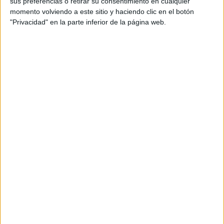
sus preferencias o retirar su consentimiento en cualquier
Archivado en:
Comprensión lectora
,
Expresión
momento volviendo a este sitio y haciendo clic en el botón
escrita
,
Frases
,
Lectoescritura
,
LENGUA
,
"Privacidad" en la parte inferior de la página web.
Palabras
,
Vocabulario
Etiquetado con:
3º primaria
,
conciencia
semántica
,
expresión escrita
Comentarios
Noemi
dice
26 DICIEMBRE, 2019 EN
6:03 PM
Muchaw graciasss por wl
material todos me han sido de
gran ayuda en mi labor