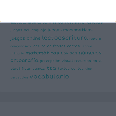
estimulación del lenguaje
creativa
expresión escrita
expresión oral
funciones
infantil
inferencias
ejecutivas
gramática
juegos matemáticos
juegos del lenguaje
lectoescritura
juegos online
lectura
lectura de frases cortas
comprensiva
lengua
números
matemáticas
Navidad
primaria
ortografía
percepción visual
recursos para
tea
plastificar
sumas
textos cortos
viso-
vocabulario
percepción