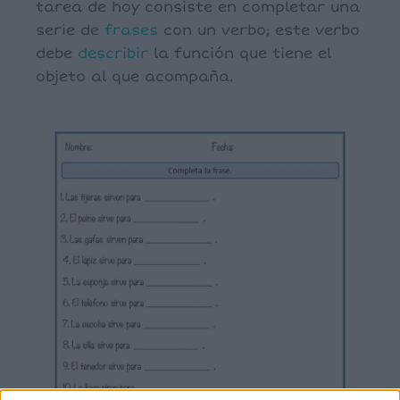
tarea de hoy consiste en completar una
serie de
frases
con un verbo; este verbo
debe
describir
la función que tiene el
objeto al que acompaña.