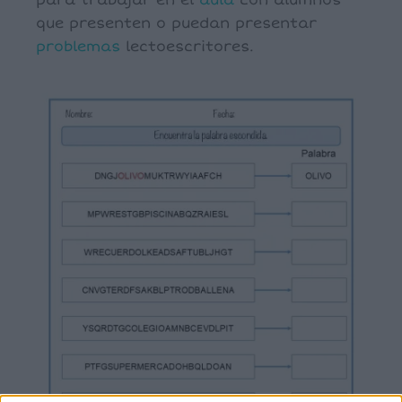
para trabajar en el
aula
con alumnos
que presenten o puedan presentar
problemas
lectoescritores.