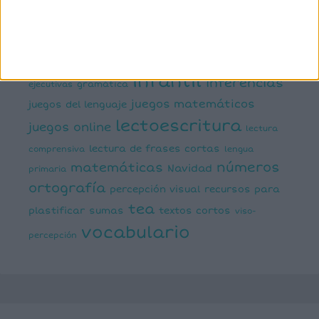
dislexia
ELE
mental
emociones
escritura
estimulación del lenguaje
creativa
expresión escrita
expresión oral
funciones
infantil
inferencias
ejecutivas
gramática
juegos matemáticos
juegos del lenguaje
lectoescritura
juegos online
lectura
lectura de frases cortas
comprensiva
lengua
números
matemáticas
Navidad
primaria
ortografía
percepción visual
recursos para
tea
plastificar
sumas
textos cortos
viso-
vocabulario
percepción