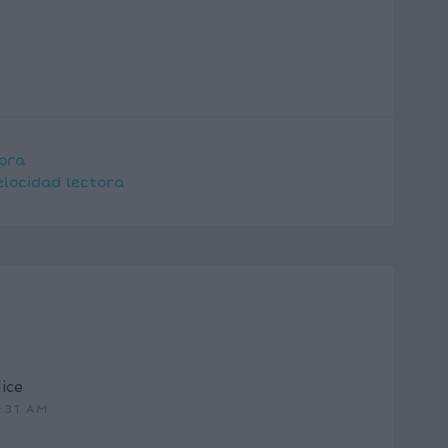
tora
elocidad lectora
ice
:31 AM