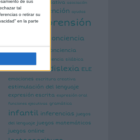
esamiento de sus
actividad manipulativa
asociación
echazar tal
atención
palabra imagen
ayudas
erencias o retirar su
comprensión
vacidad" en la parte
visuales
lectora
conciencia
fonológica
conciencia
semántica
conciencia silábica
dislexia
ELE
cálculo mental
emociones
escritura creativa
estimulación del lenguaje
expresión escrita
expresión oral
funciones ejecutivas
gramática
infantil
inferencias
juegos
juegos matemáticos
del lenguaje
juegos online