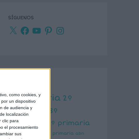
SÍGUENOS
X
Facebook
YouTube
Pinterest
Instagram
ETIQUETAS
ivo, como cookies, y
1º primaria
2º
por un dispositivo
ón de audiencia y
primaria
3º
de localización
primaria
 clic para
4º primaria
bo el procesamiento
5º primaria
6º primaria
abn
cambiar sus