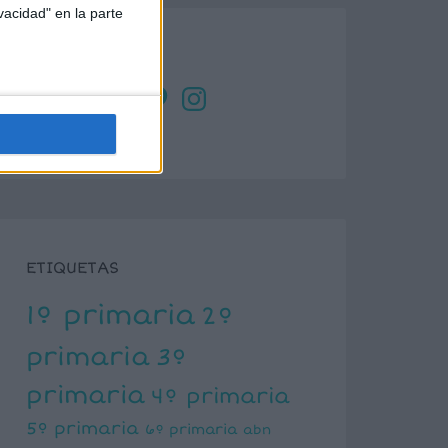
vacidad" en la parte
SÍGUENOS
X
Facebook
YouTube
Pinterest
Instagram
ETIQUETAS
1º primaria
2º
primaria
3º
primaria
4º primaria
5º primaria
6º primaria
abn