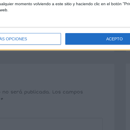
:05 PM
alquier momento volviendo a este sitio y haciendo clic en el botón "Pri
 web.
los ejercicios. Que no entiendo do
ÁS OPCIONES
ACEPTO
o no será publicada.
Los campos
n
*