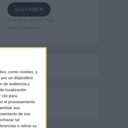
SUSCRIBIR
Únete a otros 96K
suscriptores
ivo, como cookies, y
por un dispositivo
ón de audiencia y
de localización
 clic para
bo el procesamiento
cambiar sus
esamiento de sus
echazar tal
erencias o retirar su