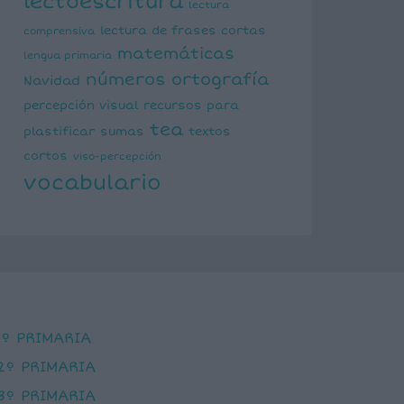
lectoescritura
lectura
lectura de frases cortas
comprensiva
matemáticas
lengua primaria
números
ortografía
Navidad
percepción visual
recursos para
tea
plastificar
sumas
textos
cortos
viso-percepción
vocabulario
1º PRIMARIA
2º PRIMARIA
3º PRIMARIA