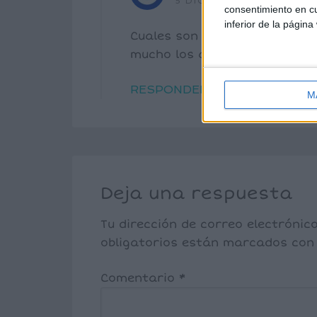
5 DICIEMBRE, 2024 EN 9
consentimiento en cu
inferior de la página
Cuales son las respuestas de 
mucho los adjetivos.
RESPONDER
M
Deja una respuesta
Tu dirección de correo electrónic
obligatorios están marcados co
Comentario
*