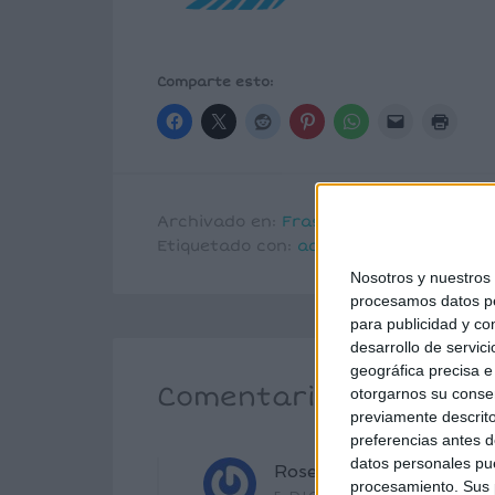
Comparte esto:
Archivado en:
Frases
,
LENGUA
,
lengua 
Etiquetado con:
adjetivos calificativos
Nosotros y nuestro
procesamos datos per
para publicidad y co
desarrollo de servici
geográfica precisa e 
Comentarios
otorgarnos su conse
previamente descrito
preferencias antes d
datos personales pue
Rosel A. RODRIGUEZ AL
procesamiento. Sus p