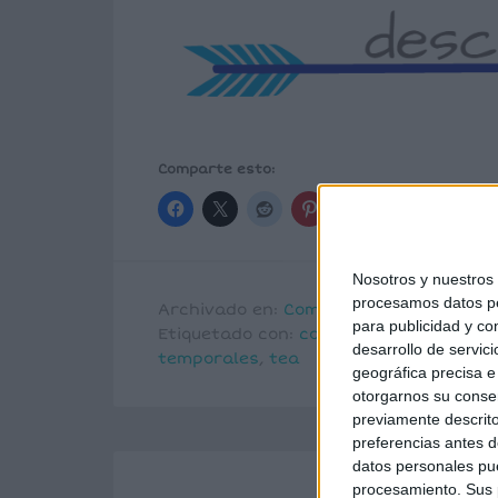
Comparte esto:
Nosotros y nuestro
procesamos datos per
Archivado en:
Comprensión lectora
,
Fu
para publicidad y co
Etiquetado con:
comprensión lectora
,
desarrollo de servici
temporales
,
tea
geográfica precisa e 
otorgarnos su conse
previamente descrito
preferencias antes d
datos personales pue
procesamiento. Sus p