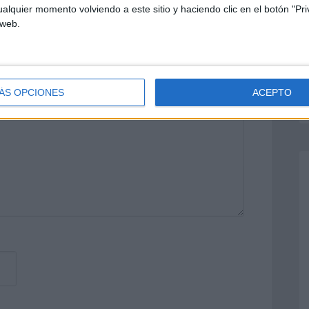
alquier momento volviendo a este sitio y haciendo clic en el botón "Pri
 web.
o no será publicada.
Los campos
n
*
ÁS OPCIONES
ACEPTO