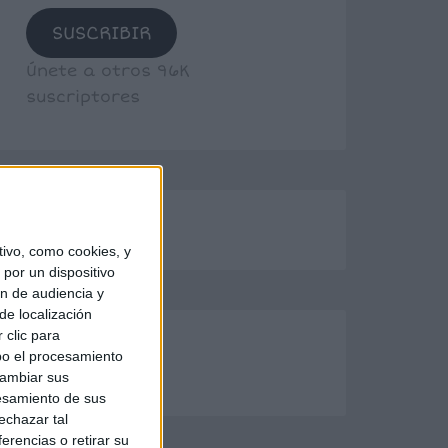
SUSCRIBIR
Únete a otros 96K
suscriptores
ivo, como cookies, y
por un dispositivo
ón de audiencia y
de localización
 clic para
bo el procesamiento
cambiar sus
esamiento de sus
echazar tal
erencias o retirar su