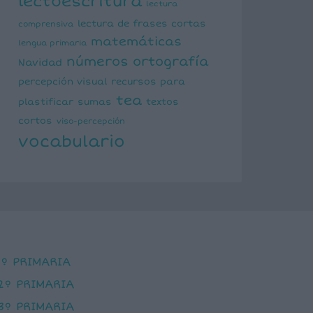
lectoescritura
lectura
lectura de frases cortas
comprensiva
matemáticas
lengua primaria
números
ortografía
Navidad
percepción visual
recursos para
tea
plastificar
sumas
textos
cortos
viso-percepción
vocabulario
1º PRIMARIA
2º PRIMARIA
3º PRIMARIA