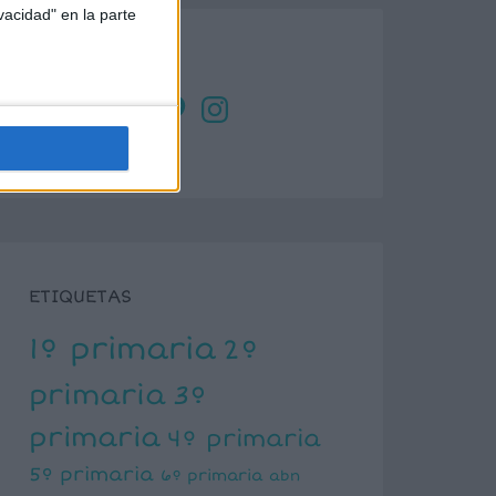
vacidad" en la parte
SÍGUENOS
X
Facebook
YouTube
Pinterest
Instagram
ETIQUETAS
1º primaria
2º
primaria
3º
primaria
4º primaria
5º primaria
6º primaria
abn