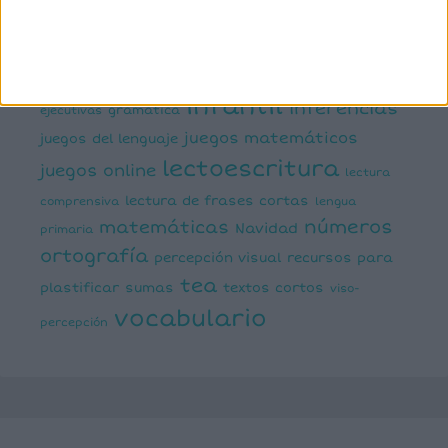
dislexia
ELE
mental
emociones
escritura
estimulación del lenguaje
creativa
expresión escrita
expresión oral
funciones
infantil
inferencias
ejecutivas
gramática
juegos matemáticos
juegos del lenguaje
lectoescritura
juegos online
lectura
lectura de frases cortas
comprensiva
lengua
números
matemáticas
Navidad
primaria
ortografía
percepción visual
recursos para
tea
plastificar
sumas
textos cortos
viso-
vocabulario
percepción