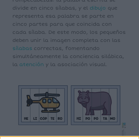
rompecabezas: la palabra escrita se
divide en cinco sílabas, y el
dibujo
que
representa esa palabra se parte en
cinco partes para que coincida con
cada sílaba. De este modo, los pequeños
deben unir la imagen completa con las
sílabas
correctas, fomentando
simultáneamente la conciencia silábica,
la
atención
y la asociación visual.