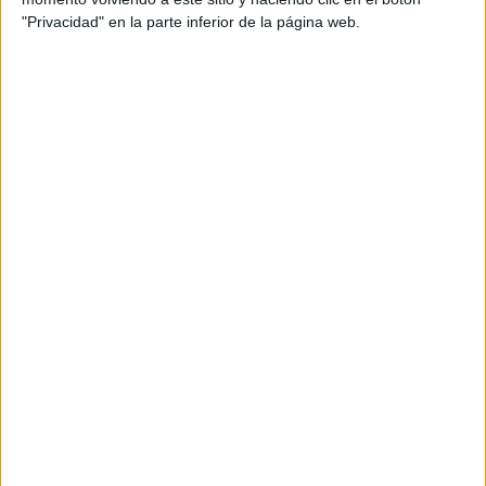
para poder reutilizarlo! DESCARGAR
"Privacidad" en la parte inferior de la página web.
Archivado en:
Cálculo Mental
,
Juegos
matemáticas
Etiquetado con:
2º primaria
,
3º primaria
,
dominó
,
sumas
JUEGOS DE BALANZAS
6 diciembre, 2020
by
Mª Carmen Pérez
Dejar un comentario