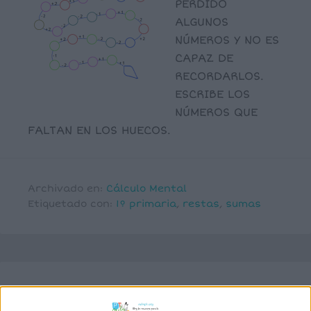
PERDIDO
ALGUNOS
NÚMEROS Y NO ES
CAPAZ DE
RECORDARLOS.
ESCRIBE LOS
NÚMEROS QUE
FALTAN EN LOS HUECOS.
Archivado en:
Cálculo Mental
Etiquetado con:
1º primaria
,
restas
,
sumas
DOMINÓ DE CÁLCULO