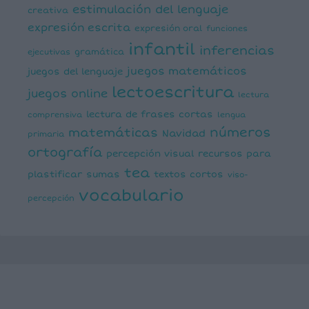
estimulación del lenguaje
creativa
expresión escrita
expresión oral
funciones
infantil
inferencias
ejecutivas
gramática
juegos matemáticos
juegos del lenguaje
lectoescritura
juegos online
lectura
lectura de frases cortas
comprensiva
lengua
números
matemáticas
Navidad
primaria
ortografía
percepción visual
recursos para
tea
plastificar
sumas
textos cortos
viso-
vocabulario
percepción