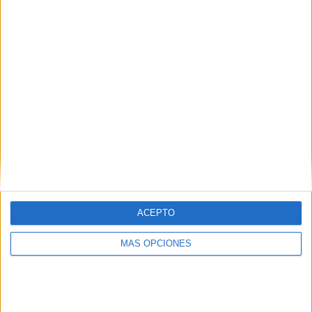
SUMÓN, DIVERTIDO
JUEGO ONLINE DE
CÁLCULO MENTAL
24 mayo, 2019
by
Mª Carmen Pérez
2
comentarios
ACEPTO
MÁS OPCIONES