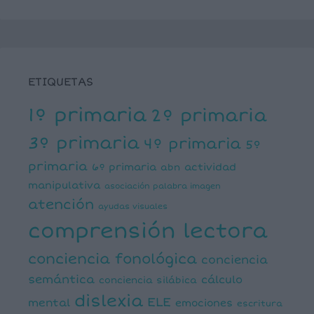
ETIQUETAS
1º primaria
2º primaria
3º primaria
4º primaria
5º
primaria
6º primaria
actividad
abn
manipulativa
asociación palabra imagen
atención
ayudas visuales
comprensión lectora
conciencia fonológica
conciencia
semántica
cálculo
conciencia silábica
dislexia
ELE
mental
emociones
escritura