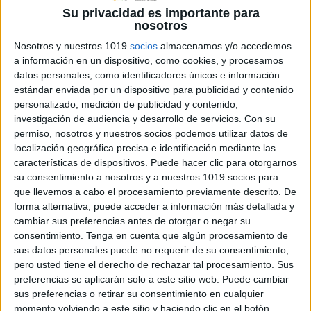
Su privacidad es importante para
Archivado en:
Expresión oral
,
Gramatica
,
nosotros
lengua castellana
,
Materiales manipulativos
,
Nosotros y nuestros 1019
socios
almacenamos y/o accedemos
TEA
a información en un dispositivo, como cookies, y procesamos
Etiquetado con:
ejercicios de gramática
,
datos personales, como identificadores únicos e información
estimulación del lenguaje
,
expresión oral
,
estándar enviada por un dispositivo para publicidad y contenido
juegos de dados
,
juegos del lenguaje
,
tea
personalizado, medición de publicidad y contenido,
investigación de audiencia y desarrollo de servicios.
Con su
permiso, nosotros y nuestros socios podemos utilizar datos de
localización geográfica precisa e identificación mediante las
características de dispositivos. Puede hacer clic para otorgarnos
su consentimiento a nosotros y a nuestros 1019 socios para
JUEGOS DE MESA.
que llevemos a cabo el procesamiento previamente descrito. De
EJERCICIOS PARA
forma alternativa, puede acceder a información más detallada y
cambiar sus preferencias antes de otorgar o negar su
ESTIMULAR LA
consentimiento.
Tenga en cuenta que algún procesamiento de
CAPACIDAD
sus datos personales puede no requerir de su consentimiento,
pero usted tiene el derecho de rechazar tal procesamiento. Sus
COGNITIVA
preferencias se aplicarán solo a este sitio web. Puede cambiar
sus preferencias o retirar su consentimiento en cualquier
22 febrero, 2014
by
Mª Carmen Pérez
2
momento volviendo a este sitio y haciendo clic en el botón