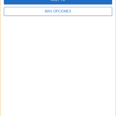
MÁS OPCIONES
BUSCA POR CATEGORÍAS
BUSCA
POR
CATEGORÍAS
SUSCRÍBETE AL BLOG POR CORREO
ELECTRÓNICO