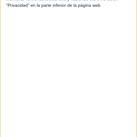
comentarios
"Privacidad" en la parte inferior de la página web.
Los juegos de mesa son ideales para
trabajar el desarrollo de las
capacidades cognitivas en los niños. Los
pasatiempos y ejercicios cognitivos son
una excelente forma de mantener y