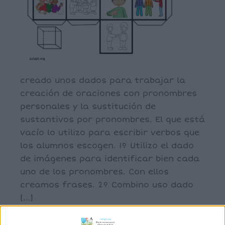
creado unos dados para trabajar la
creación de oraciones con pronombres
personales y la sustitución de
sustantivos por pronombres. El que está
vacío lo utilizo para escribir verbos que
los alumnos escogen. 1º Utilizo el dado
de imágenes para identificar bien cada
uno de los pronombres. Con ellos
creamos frases. 2º Combino uso dado
[…]