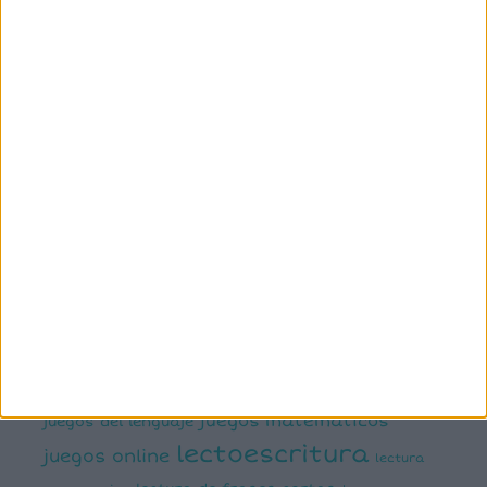
1º primaria
2º primaria
3º primaria
4º primaria
5º
primaria
6º primaria
actividad
abn
manipulativa
asociación palabra imagen
atención
ayudas visuales
comprensión lectora
conciencia fonológica
conciencia
semántica
cálculo
conciencia silábica
dislexia
ELE
mental
emociones
escritura
estimulación del lenguaje
creativa
expresión escrita
expresión oral
funciones
infantil
inferencias
ejecutivas
gramática
juegos matemáticos
juegos del lenguaje
lectoescritura
juegos online
lectura