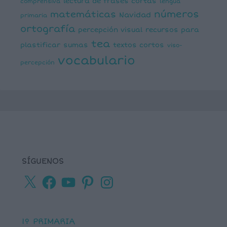
lectura de frases cortas
comprensiva
lengua
números
matemáticas
Navidad
primaria
ortografía
percepción visual
recursos para
tea
plastificar
sumas
textos cortos
viso-
vocabulario
percepción
SÍGUENOS
X
Facebook
YouTube
Pinterest
Instagram
1º PRIMARIA