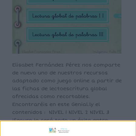
Elisabet Fernández Pérez nos comparte
de nuevo uno de nuestros recursos
adaptado como juego online a partir de
las fichas de lectoescritura global
ofrecidas como recortables.
Encontraréis en este Genial.ly el
contenidos : NIVEL 1 NIVEL 2 NIVEL 3
¡Seguro lo será todo un éxito entre
nuestros alumnos!