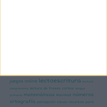
manipulativa
asociación palabra imagen
atención
ayudas visuales
comprensión lectora
conciencia fonológica
conciencia
semántica
cálculo
conciencia silábica
dislexia
ELE
mental
emociones
escritura
estimulación del lenguaje
creativa
expresión escrita
expresión oral
funciones
infantil
inferencias
ejecutivas
gramática
juegos matemáticos
juegos del lenguaje
lectoescritura
juegos online
lectura
lectura de frases cortas
comprensiva
lengua
números
matemáticas
Navidad
primaria
ortografía
percepción visual
recursos para