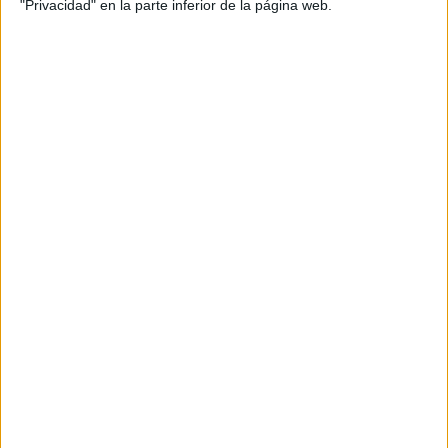
"Privacidad" en la parte inferior de la página web.
Elisabet Fernández Pérez nos comparte
esta mañana una adaptación de
nuestras fichas de lectoescritura como
juego online mediante la aplicación
genial.ly. Ideal para complementar el
programa de lectoescritura global que
estamos llevando a cabo.
Archivado en:
Lectoescritura