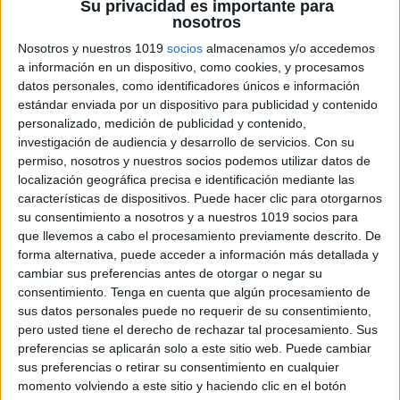
Su privacidad es importante para
nosotros
Nosotros y nuestros 1019
socios
almacenamos y/o accedemos
Archivado en:
Juegos lectoescritura
,
juegos on
a información en un dispositivo, como cookies, y procesamos
line
,
Lectoescritura
datos personales, como identificadores únicos e información
Etiquetado con:
genial.ly
,
infantil
,
juegos
estándar enviada por un dispositivo para publicidad y contenido
online
,
lectoescritura
,
lectura globalizada
personalizado, medición de publicidad y contenido,
investigación de audiencia y desarrollo de servicios.
Con su
permiso, nosotros y nuestros socios podemos utilizar datos de
localización geográfica precisa e identificación mediante las
características de dispositivos. Puede hacer clic para otorgarnos
su consentimiento a nosotros y a nuestros 1019 socios para
GENAL.LY LECTURA
que llevemos a cabo el procesamiento previamente descrito. De
GLOBAL. PRIMER
forma alternativa, puede acceder a información más detallada y
cambiar sus preferencias antes de otorgar o negar su
GRUPO CONSONÁNTICO
consentimiento.
Tenga en cuenta que algún procesamiento de
sus datos personales puede no requerir de su consentimiento,
1 octubre, 2021
by
Mª Carmen Pérez
1
pero usted tiene el derecho de rechazar tal procesamiento. Sus
comentario
preferencias se aplicarán solo a este sitio web. Puede cambiar
sus preferencias o retirar su consentimiento en cualquier
momento volviendo a este sitio y haciendo clic en el botón