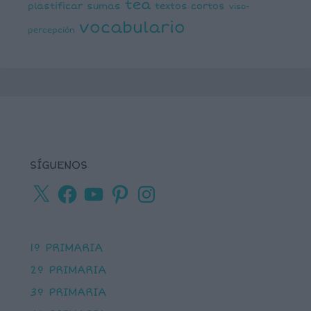
tea
plastificar
sumas
textos cortos
viso-
vocabulario
percepción
SÍGUENOS
X
Facebook
YouTube
Pinterest
Instagram
1º PRIMARIA
2º PRIMARIA
3º PRIMARIA