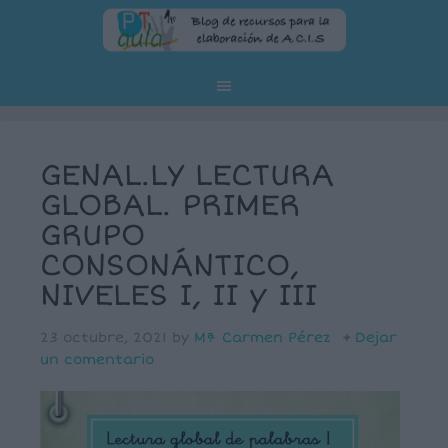
GENAL.LY LECTURA
GLOBAL. PRIMER
GRUPO
CONSONÁNTICO,
NIVELES I, II y III
23 octubre, 2021
by
Mª Carmen Pérez
Dejar
un comentario