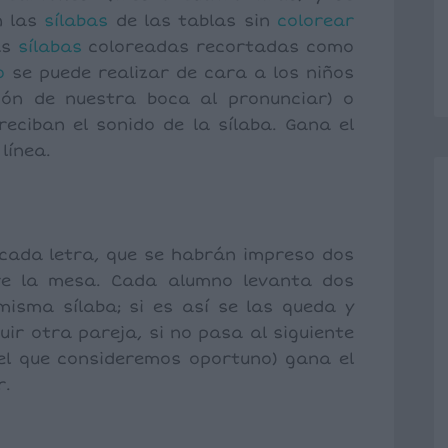
n las
sílabas
de las tablas sin
colorear
as
sílabas
coloreadas recortadas como
o
se puede realizar de cara a los niños
ión de nuestra boca al pronunciar) o
eciban el sonido de la sílaba. Gana el
línea.
cada letra, que se habrán impreso dos
re la mesa. Cada alumno levanta dos
isma sílaba; si es así se las queda y
ir otra pareja, si no pasa al siguiente
l que consideremos oportuno) gana el
r.