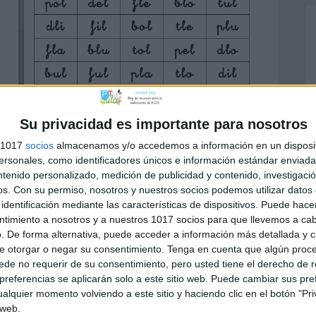
Su privacidad es importante para nosotros
s 1017
socios
almacenamos y/o accedemos a información en un disposit
sonales, como identificadores únicos e información estándar enviada 
ntenido personalizado, medición de publicidad y contenido, investigaci
os.
Con su permiso, nosotros y nuestros socios podemos utilizar datos 
identificación mediante las características de dispositivos. Puede hacer
ntimiento a nosotros y a nuestros 1017 socios para que llevemos a ca
. De forma alternativa, puede acceder a información más detallada y 
e otorgar o negar su consentimiento.
Tenga en cuenta que algún proc
escritura
,
LENGUA
,
Material colaboradores
de no requerir de su consentimiento, pero usted tiene el derecho de r
os del lenguaje
,
lectoescritura
,
reeducación
,
referencias se aplicarán solo a este sitio web. Puede cambiar sus pref
alquier momento volviendo a este sitio y haciendo clic en el botón "Pri
 web.