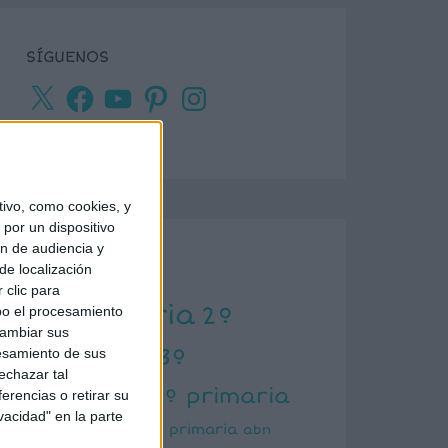
SÍGUENOS
X
Facebook
YouTube
Pinterest
Instagram
ivo, como cookies, y
por un dispositivo
ón de audiencia y
ETIQUETAS
de localización
 clic para
1º primaria
2º
bo el procesamiento
cambiar sus
primaria
3º
esamiento de sus
echazar tal
primaria
4º primaria
erencias o retirar su
vacidad" en la parte
5º primaria
6º primaria
abn