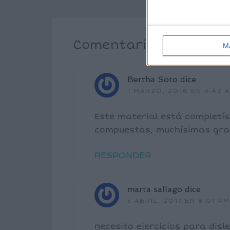
Comentarios
M
Bertha Soto
dice
1 MARZO, 2016 EN 4:42 
Este material está completís
compuestas, muchísimas grac
RESPONDER
marta sallago
dice
5 ABRIL, 2017 EN 8:01 PM
necesito ejercicios para disle