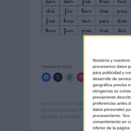
Nosotros y nuestro
procesamos datos per
Comparte esto:
para publicidad y co
desarrollo de servici
geográfica precisa e 
otorgarnos su conse
previamente descrito
preferencias antes d
Archivado en:
Juegos Infantiles
,
Lecto
datos personales pue
Etiquetado con:
dislalias
,
dislexia
,
jueg
procesamiento. Sus p
sílabas inversas
,
sílabas trabadas
consentimiento en cu
inferior de la página