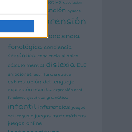
actividad manipulativa
asociación
atención
palabra imagen
ayudas
comprensión
visuales
lectora
conciencia
fonológica
conciencia
semántica
conciencia silábica
dislexia
ELE
cálculo mental
emociones
escritura creativa
estimulación del lenguaje
expresión escrita
expresión oral
funciones ejecutivas
gramática
infantil
inferencias
juegos
juegos matemáticos
del lenguaje
juegos online