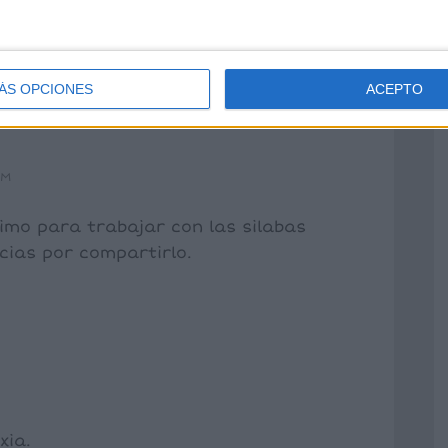
ÁS OPCIONES
ACEPTO
AM
imo para trabajar con las silabas
ias por compartirlo.
xia.