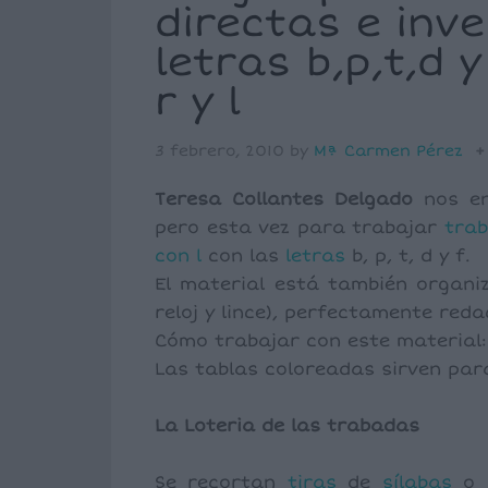
directas e inv
letras b,p,t,d 
r y l
3 febrero, 2010
by
Mª Carmen Pérez
Teresa Collantes Delgado
nos env
pero esta vez para trabajar
trab
con
l
con las
letras
b, p, t, d y f.
El material está también organiz
reloj y lince), perfectamente reda
Cómo trabajar con este material:
Las tablas coloreadas sirven par
La Loteria de las trabadas
Se recortan
tiras
de
sílabas
o “