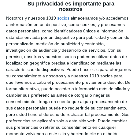
Actividad de motricidad fina,
Su privacidad es importante para
coordinación de ambas manos, 2-3
nosotros
años.
Nosotros y nuestros 1019
socios
almacenamos y/o accedemos
a información en un dispositivo, como cookies, y procesamos
datos personales, como identificadores únicos e información
□ Meta:
estándar enviada por un dispositivo para publicidad y contenido
o Perfeccionar la integración óculo-
personalizado, medición de publicidad y contenido,
manual y mejorar la coordinación
investigación de audiencia y desarrollo de servicios.
Con su
al usar las manos.
permiso, nosotros y nuestros socios podemos utilizar datos de
localización geográfica precisa e identificación mediante las
características de dispositivos. Puede hacer clic para otorgarnos
□ Objetivo:
su consentimiento a nosotros y a nuestros 1019 socios para
o Ensartar dos abalorios por un palo de
que llevemos a cabo el procesamiento previamente descrito. De
juguete, que debe sujetar con la otra
forma alternativa, puede acceder a información más detallada y
cambiar sus preferencias antes de otorgar o negar su
mano.
consentimiento.
Tenga en cuenta que algún procesamiento de
sus datos personales puede no requerir de su consentimiento,
□ Materiales:
pero usted tiene el derecho de rechazar tal procesamiento. Sus
o Botones o abalorios, y un palo de
preferencias se aplicarán solo a este sitio web. Puede cambiar
sus preferencias o retirar su consentimiento en cualquier
madera
momento volviendo a este sitio y haciendo clic en el botón