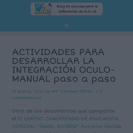
ACTIVIDADES PARA
DESARROLLAR LA
INTEGRACIÓN OCULO-
MANUAL paso a paso
13 enero, 2016
by
Mª Carmen Pérez
5
comentarios
Otro de los documentos que comparte
el
El CENTRO CONCERTADO DE EDUCACIÓN
ESPECIAL “ÁNGEL RIVIÈRE” Autismo Sevill
a