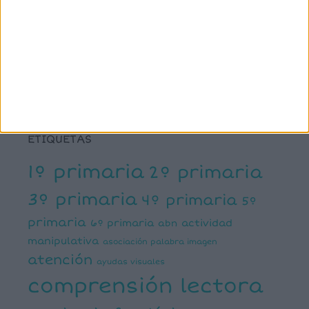
X
Facebook
YouTube
Pinterest
Instagram
ETIQUETAS
1º primaria
2º primaria
3º primaria
4º primaria
5º
primaria
6º primaria
actividad
abn
manipulativa
asociación palabra imagen
atención
ayudas visuales
comprensión lectora