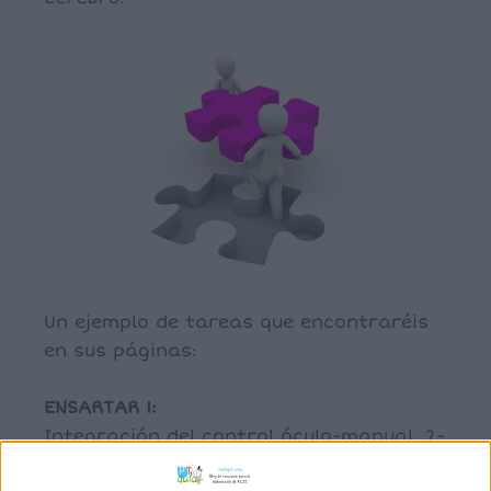
Un ejemplo de tareas que encontraréis
en sus páginas:
ENSARTAR 1:
Integración del control óculo-manual, 2-
3 años.