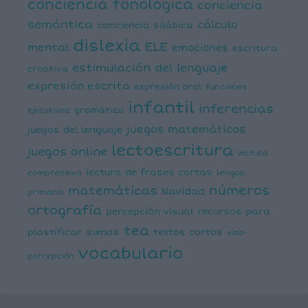
conciencia fonológica
conciencia
semántica
cálculo
conciencia silábica
dislexia
ELE
mental
emociones
escritura
estimulación del lenguaje
creativa
expresión escrita
expresión oral
funciones
infantil
inferencias
ejecutivas
gramática
juegos matemáticos
juegos del lenguaje
lectoescritura
juegos online
lectura
lectura de frases cortas
comprensiva
lengua
números
matemáticas
Navidad
primaria
ortografía
percepción visual
recursos para
tea
plastificar
sumas
textos cortos
viso-
vocabulario
percepción