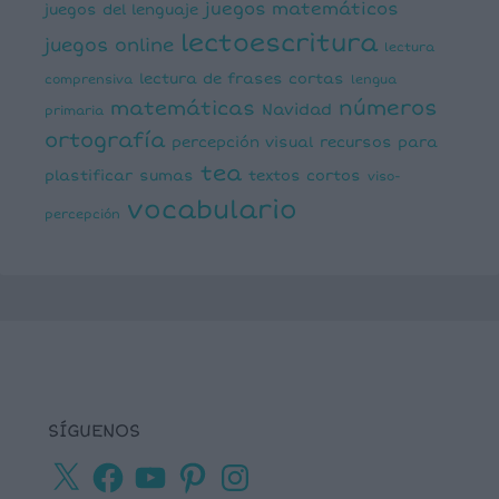
juegos matemáticos
juegos del lenguaje
lectoescritura
juegos online
lectura
lectura de frases cortas
comprensiva
lengua
números
matemáticas
Navidad
primaria
ortografía
percepción visual
recursos para
tea
plastificar
sumas
textos cortos
viso-
vocabulario
percepción
SÍGUENOS
X
Facebook
YouTube
Pinterest
Instagram