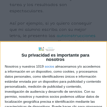
tarea y los resultados son
espectaculares.
Así por ejemplo, si yo quiero conseguir
que mi alumno escriba con su mejor
letra, le presento las
autoinstrucciones
para mejora de la grafía, si mi objetivo
es que hagan una buena narración, les
presento la de
escritura
de
textos
y, si
Su privacidad es importante para
nosotros
mi objetivo es la organización,
trabajamos en su autoinstrucción
Nosotros y nuestros 1019
socios
almacenamos y/o accedemos
a información en un dispositivo, como cookies, y procesamos
correspondiente. Y así, con cualquier
datos personales, como identificadores únicos e información
tarea. No hay tarea que iniciemos que
estándar enviada por un dispositivo para publicidad y contenido
no venga precedida de una
personalizado, medición de publicidad y contenido,
autoinstrucción que, ya conocen y ellos
investigación de audiencia y desarrollo de servicios.
Con su
permiso, nosotros y nuestros socios podemos utilizar datos de
mismos completan.
localización geográfica precisa e identificación mediante las
características de dispositivos. Puede hacer clic para otorgarnos