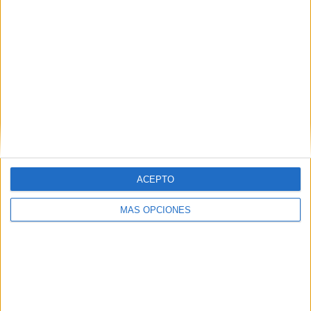
Nombre
*
Correo electrónico
*
Web
ACEPTO
MÁS OPCIONES
Recibir un correo electrónico con los
siguientes comentarios a esta
entrada.