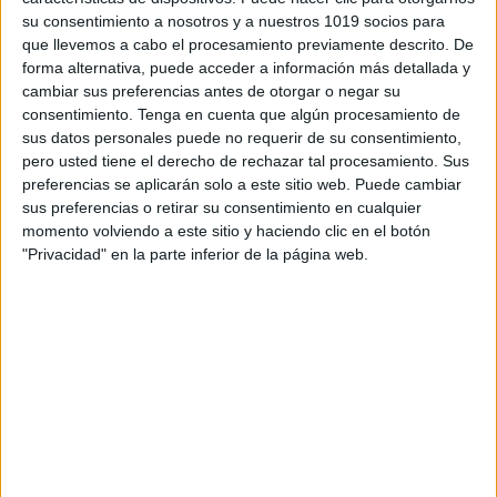
Aquí os comparto un modelo para la
su consentimiento a nosotros y a nuestros 1019 socios para
expresión escrita
de
textos
cortos, otro
que llevemos a cabo el procesamiento previamente descrito. De
forma alternativa, puede acceder a información más detallada y
día incluiré la de
textos
narrativos si os
cambiar sus preferencias antes de otorgar o negar su
interesan este tipo de plantillas.
consentimiento.
Tenga en cuenta que algún procesamiento de
Generalemente yo les doy la
plantilla
y
sus datos personales puede no requerir de su consentimiento,
ellos mismos completan con lo que
pero usted tiene el derecho de rechazar tal procesamiento. Sus
preferencias se aplicarán solo a este sitio web. Puede cambiar
acordamos que debe ir en cada dedo.
sus preferencias o retirar su consentimiento en cualquier
momento volviendo a este sitio y haciendo clic en el botón
Esta
plantilla
que comparto hoy es un
"Privacidad" en la parte inferior de la página web.
poco diferente porque incluye la de
autoevaluación. Pensadas para
recortar
y pegar.
Para los que no han usado nunca las
autoinstrucciones, es posible que les
parezcan largas. Prueba con
frases
más cortas si es así y poco a poco ves