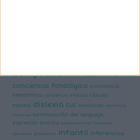
ETIQUETAS
1º primaria
2º primaria
3º primaria
4º primaria
5º
primaria
6º primaria
actividad
abn
manipulativa
asociación palabra imagen
atención
ayudas visuales
comprensión lectora
conciencia fonológica
conciencia
semántica
cálculo
conciencia silábica
dislexia
ELE
mental
emociones
escritura
estimulación del lenguaje
creativa
expresión escrita
expresión oral
funciones
infantil
inferencias
ejecutivas
gramática